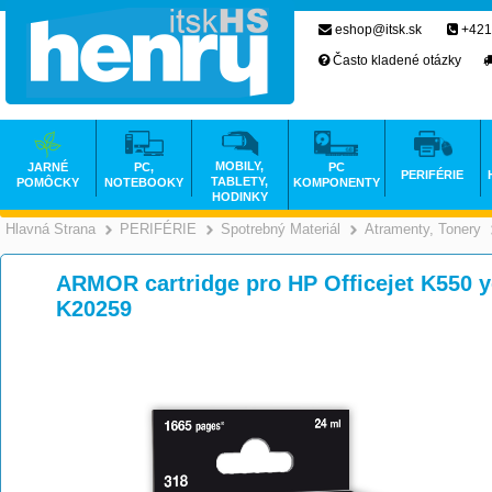
eshop@itsk.sk
+421
Často kladené otázky
MOBILY,
JARNÉ
PC,
PC
PERIFÉRIE
TABLETY,
POMÔCKY
NOTEBOOKY
KOMPONENTY
HODINKY
Hlavná Strana
PERIFÉRIE
Spotrebný Materiál
Atramenty, Tonery
>
>
>
ARMOR cartridge pro HP Officejet K550 y
K20259