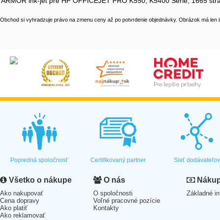
ARMOR ink-jet pre HP OFFICEJET PRO K550, K5400 Serie, 1665 strá
Obchod si vyhradzuje právo na zmenu ceny až po potvrdenie objednávky. Obrázok má len il
Popredná spoločnosť
Certifikovaný partner
Sieť dodávateľo
Všetko o nákupe
O nás
Nákup 
Ako nakupovať
O spoločnosti
Základné in
Cena dopravy
Voľné pracovné pozície
Ako platiť
Kontakty
Ako reklamovať