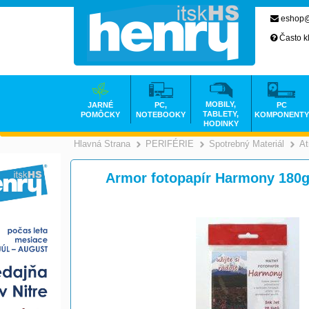
eshop@
Často k
MOBILY,
JARNÉ
PC,
PC
TABLETY,
POMÔCKY
NOTEBOOKY
KOMPONENTY
HODINKY
Hlavná Strana
PERIFÉRIE
Spotrebný Materiál
At
>
>
Armor fotopapír Harmony 180g