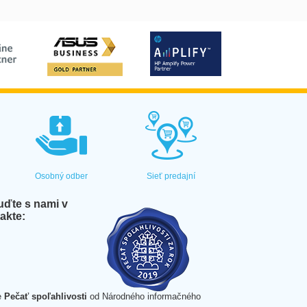
Osobný odber
Sieť predajní
ďte s nami v
akte:
e
Pečať spoľahlivosti
od Národného informačného