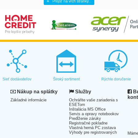
Prejsť na vrch stránky...
Sieť dodávateľov
Široký sortiment
Rýchle doručenie
Nákup na splátky
Služby
Bu
kont
Základné informácie
Ochráňte vaše zariadenia s
ESETom
Inštalácia MS Office
Servis a opravy notebookov
Predĺženie záruky
Registračné pokladne
Vlastná herná PC zostava
Výhody pre registrovaných
Mám