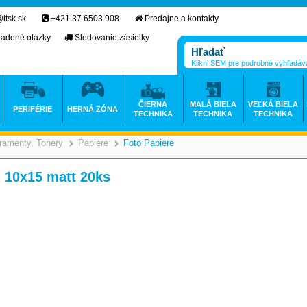
itsk.sk
+421 37 6503 908
Predajne a kontakty
ladené otázky
Sledovanie zásielky
Klikni SEM pre podrobné vyhľadáv
ČIERNA
MALÁ BIELA
VEĽKÁ BIELA
PERIFÉRIE
HERNÁ ZÓNA
TECHNIKA
TECHNIKA
TECHNIKA
ramenty, Tonery
Papiere
Foto Papiere
>
>
>
 10x15 matt 20ks