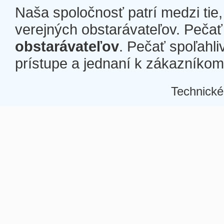
Naša spoločnosť patrí medzi tie
verejných obstarávateľov. Pečať 
obstarávateľov
. Pečať spoľahli
prístupe a jednaní k zákazníkom a
Technické
Â
Â
Â