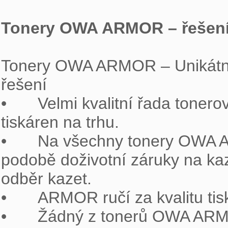
Tonery OWA ARMOR – řešení
Tonery OWA ARMOR – Unikátní
řešení

•	Velmi kvalitní řada tonerových kazet OWA ARMOR do téměř všech 
tiskáren na trhu.

•	Na všechny tonery OWA ARMOR je poskytován bezkonkurenční servis v 
podobě doživotní záruky na kaze
odběr kazet.

•	ARMOR ručí za kvalitu tisku.

•	Žádný z tonerů OWA ARMOR neporušuje patentové právo.
