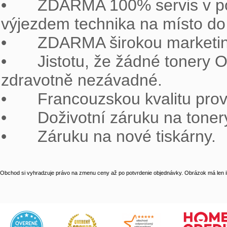
•	ZDARMA 100% servis v podobě sítě specializovaných firem s operativním 
výjezdem technika na místo do 
•	ZDARMA širokou marketingovou podporu pro partnery

•	Jistotu, že žádné tonery OWA ARMOR neporušují patenty a jsou 
zdravotně nezávadné.

•	Francouzskou kvalitu prověřenou mezinárodními certifikáty.

•	Doživotní záruku na tonery OWA ARMOR.

•	Záruku na nové tiskárny.
Obchod si vyhradzuje právo na zmenu ceny až po potvrdenie objednávky. Obrázok má len il