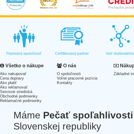
Popredná spoločnosť
Certifikovaný partner
Sieť dodávateľo
Všetko o nákupe
O nás
Nákup 
Ako nakupovať
O spoločnosti
Základné in
Cena dopravy
Voľné pracovné pozície
Ako platiť
Kontakty
Ako reklamovať
Servisné strediská
Obchodné podmienky
Reklamačné podmienky
Máme
Pečať spoľahlivosti
Slovenskej republiky