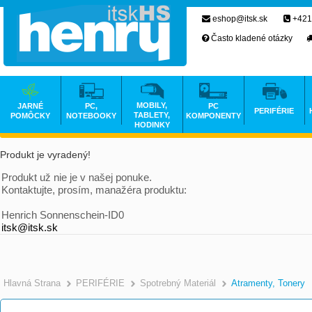
eshop@itsk.sk
+421
Často kladené otázky
MOBILY,
JARNÉ
PC,
PC
PERIFÉRIE
TABLETY,
POMÔCKY
NOTEBOOKY
KOMPONENTY
HODINKY
Produkt je vyradený!
Produkt už nie je v našej ponuke.
Kontaktujte, prosím, manažéra produktu:
Henrich Sonnenschein-ID0
itsk@itsk.sk
Hlavná Strana
PERIFÉRIE
Spotrebný Materiál
Atramenty, Tonery