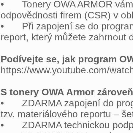
•	Tonery OWA ARMOR vám umožňují splnit požadavky společenské 
odpovědnosti firem (CSR) v obla
•	Při zapojení se do programu OWA získáváte automaticky tzv. Materiálový 
report, který můžete zahrnout 
Podívejte se, jak program O

https://www.youtube.com/wat
S tonery OWA Armor zároveň 

•	ZDARMA zapojení do programu odběru vypsaných tonerů včetně získání 
tzv. materiálového reportu – šetř
•	ZDARMA technickou podporu na zákaznické lince 800 157 928.
