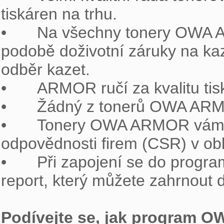
tiskáren na trhu.

•	Na všechny tonery OWA ARMOR je poskytován bezkonkurenční servis v 
podobě doživotní záruky na kaze
odběr kazet.

•	ARMOR ručí za kvalitu tisku.

•	Žádný z tonerů OWA ARMOR neporušuje patentové právo.

•	Tonery OWA ARMOR vám umožňují splnit požadavky společenské 
odpovědnosti firem (CSR) v obla
•	Při zapojení se do programu OWA získáváte automaticky tzv. Materiálový 
report, který můžete zahrnout 
Podívejte se, jak program O