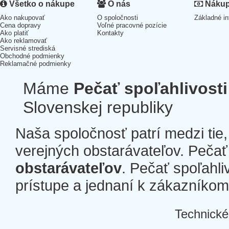
Všetko o nákupe
O nás
Nákup 
Ako nakupovať
O spoločnosti
Základné in
Cena dopravy
Voľné pracovné pozície
Ako platiť
Kontakty
Ako reklamovať
Servisné strediská
Obchodné podmienky
Reklamačné podmienky
Máme
Pečať spoľahlivosti
Slovenskej republiky
Naša spoločnosť patrí medzi tie
verejných obstarávateľov. Pečať 
obstarávateľov
. Pečať spoľahli
prístupe a jednaní k zákazníkom a
Technické
Â