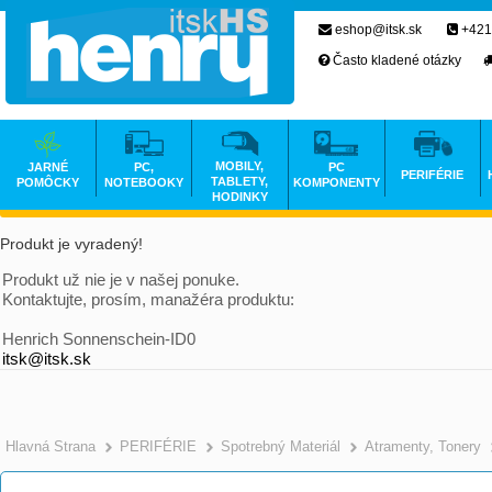
eshop@itsk.sk
+421
Často kladené otázky
MOBILY,
JARNÉ
PC,
PC
PERIFÉRIE
TABLETY,
POMÔCKY
NOTEBOOKY
KOMPONENTY
HODINKY
Produkt je vyradený!
Produkt už nie je v našej ponuke.
Kontaktujte, prosím, manažéra produktu:
Henrich Sonnenschein-ID0
itsk@itsk.sk
Hlavná Strana
PERIFÉRIE
Spotrebný Materiál
Atramenty, Tonery