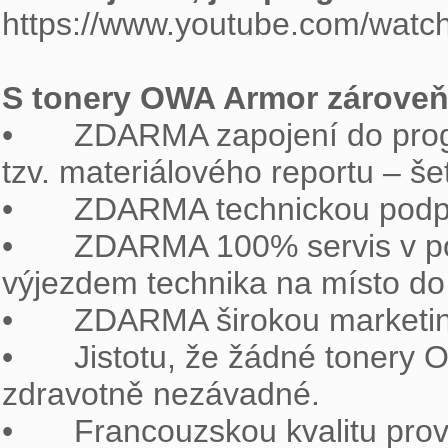

https://www.youtube.com/wat
S tonery OWA Armor zároveň 

•	ZDARMA zapojení do programu odběru vypsaných tonerů včetně získání 
tzv. materiálového reportu – šetř
•	ZDARMA technickou podporu na zákaznické lince 800 157 928.

•	ZDARMA 100% servis v podobě sítě specializovaných firem s operativním 
výjezdem technika na místo do 
•	ZDARMA širokou marketingovou podporu pro partnery

•	Jistotu, že žádné tonery OWA ARMOR neporušují patenty a jsou 
zdravotně nezávadné.

•	Francouzskou kvalitu prověřenou mezinárodními certifikáty.
