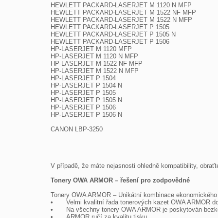
HEWLETT PACKARD-LASERJET M 1120 N MFP

HEWLETT PACKARD-LASERJET M 1522 NF MFP

HEWLETT PACKARD-LASERJET M 1522 N MFP

HEWLETT PACKARD-LASERJET P 1505

HEWLETT PACKARD-LASERJET P 1505 N

HEWLETT PACKARD-LASERJET P 1506

HP-LASERJET M 1120 MFP

HP-LASERJET M 1120 N MFP

HP-LASERJET M 1522 NF MFP

HP-LASERJET M 1522 N MFP

HP-LASERJET P 1504

HP-LASERJET P 1504 N

HP-LASERJET P 1505

HP-LASERJET P 1505 N

HP-LASERJET P 1506

HP-LASERJET P 1506 N

CANON LBP-3250

V případě, že máte nejasnosti ohledně kompatibility, obrať
Tonery OWA ARMOR – řešení pro zodpovědné
Tonery OWA ARMOR – Unikátní kombinace ekonomického a

•	Velmi kvalitní řada tonerových kazet OWA ARMOR do téměř všech tiskáren na trhu.

•	Na všechny tonery OWA ARMOR je poskytován bezkonkurenční servis v podobě doživotní záruky na kazety, převzetí záruky za nové tiskárny a zpětný odběr kazet.

•	ARMOR ručí za kvalitu tisku.
