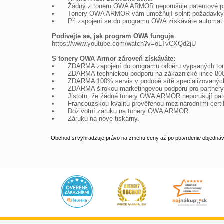
•	Žádný z tonerů OWA ARMOR neporušuje patentové právo.

•	Tonery OWA ARMOR vám umožňují splnit požadavky společenské odpovědnosti firem (CSR) v oblasti ochrany životního prostředí.

•	Při zapojení se do programu OWA získáváte automaticky tzv. Materiálový report, který můžete zahrnout do vašeho CSR reportu.

Podívejte se, jak program OWA funguje

https://www.youtube.com/watch?v=oLTvCXQd2jU

S tonery OWA Armor zároveň získáváte:

•	ZDARMA zapojení do programu odběru vypsaných tonerů včetně získání tzv. materiálového reportu – šetříte životní prostředí.

•	ZDARMA technickou podporu na zákaznické lince 800 157 928.

•	ZDARMA 100% servis v podobě sítě specializovaných firem s operativním výjezdem technika na místo do 48 hodin.

•	ZDARMA širokou marketingovou podporu pro partnery

•	Jistotu, že žádné tonery OWA ARMOR neporušují patenty a jsou zdravotně nezávadné.

•	Francouzskou kvalitu prověřenou mezinárodními certifikáty.

•	Doživotní záruku na tonery OWA ARMOR.

•	Záruku na nové tiskárny.
Obchod si vyhradzuje právo na zmenu ceny až po potvrdenie objednávk