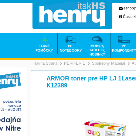
eshop@
Často k
MOBILY,
JARNÉ
PC,
PC
TABLETY,
POMÔCKY
NOTEBOOKY
KOMPONENTY
HODINKY
Hlavná Strana
PERIFÉRIE
Spotrebný Materiál
At
>
>
ARMOR toner pre HP LJ 1Laser
K12389