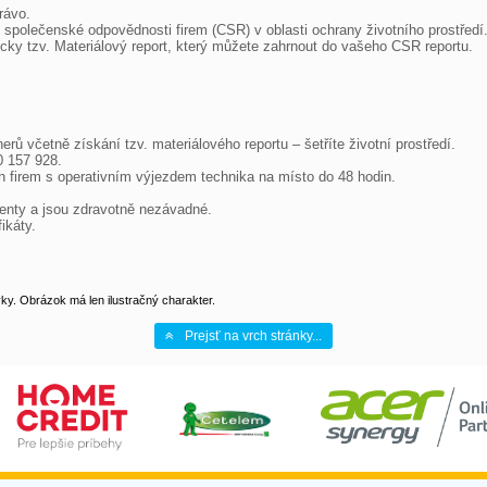
y. Obrázok má len ilustračný charakter.
Prejsť na vrch stránky...