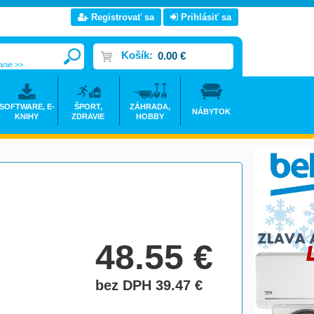
Registrovať sa
Prihlásiť sa
Košík:
0.00 €
anie >>
SOFTWARE, E-
ŠPORT,
ZÁHRADA,
NÁBYTOK
KNIHY
ZDRAVIE
HOBBY
48.55
€
bez DPH 39.47
€