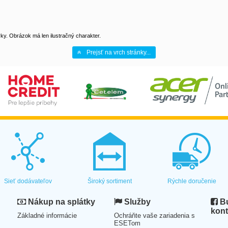
y. Obrázok má len ilustračný charakter.
Prejsť na vrch stránky...
Sieť dodávateľov
Široký sortiment
Rýchle doručenie
Nákup na splátky
Služby
Bu
kont
Základné informácie
Ochráňte vaše zariadenia s
ESETom