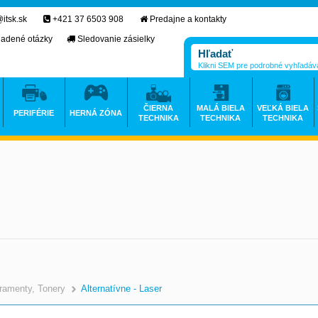
itsk.sk
+421 37 6503 908
Predajne a kontakty
ladené otázky
Sledovanie zásielky
Klikni SEM pre podrobné vyhľadáv
ČIERNA
MALÁ BIELA
VEĽKÁ BIELA
PERIFÉRIE
HERNÁ ZÓNA
TECHNIKA
TECHNIKA
TECHNIKA
ramenty, Tonery
Alternatívne - Laser