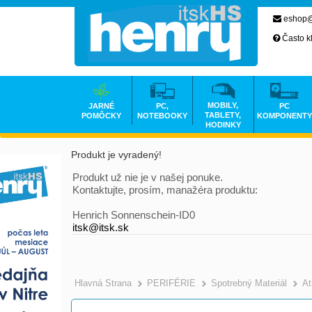
eshop@
Často k
MOBILY,
JARNÉ
PC,
PC
TABLETY,
POMÔCKY
NOTEBOOKY
KOMPONENTY
HODINKY
Produkt je vyradený!
Produkt už nie je v našej ponuke.
Kontaktujte, prosím, manažéra produktu:
Henrich Sonnenschein-ID0
itsk@itsk.sk
Hlavná Strana
PERIFÉRIE
Spotrebný Materiál
At