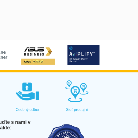
Osobný odber
Sieť predajní
ďte s nami v
akte: