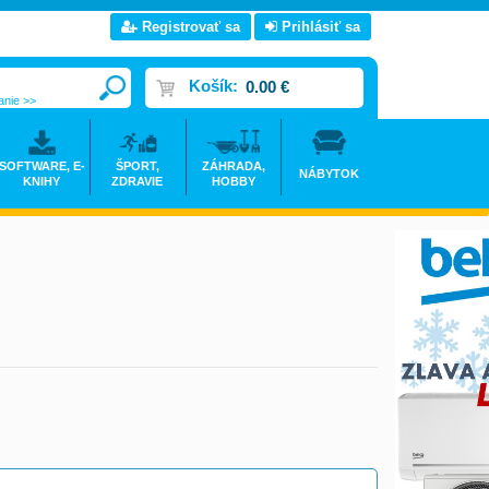
Registrovať sa
Prihlásiť sa
Košík:
0.00 €
anie >>
SOFTWARE, E-
ŠPORT,
ZÁHRADA,
NÁBYTOK
KNIHY
ZDRAVIE
HOBBY