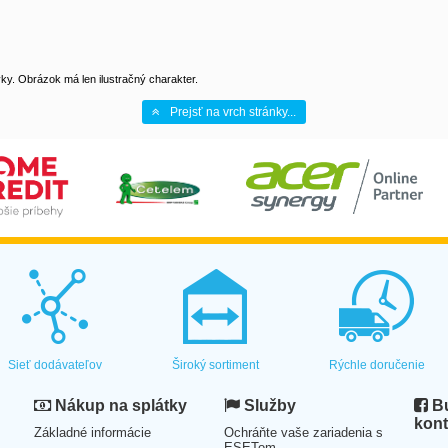
y. Obrázok má len ilustračný charakter.
Prejsť na vrch stránky...
Sieť dodávateľov
Široký sortiment
Rýchle doručenie
Nákup na splátky
Služby
Bu
kont
Základné informácie
Ochráňte vaše zariadenia s
ESETom