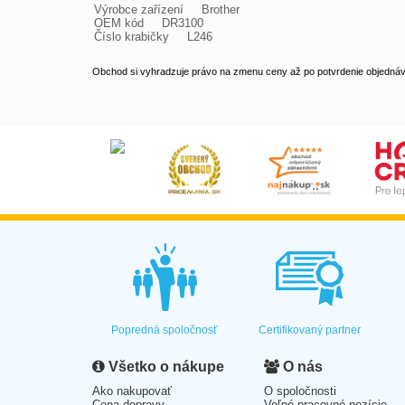
Výrobce zařízení     Brother

OEM kód     DR3100

Číslo krabičky     L246
Obchod si vyhradzuje právo na zmenu ceny až po potvrdenie objednávk
Popredná spoločnosť
Certifikovaný partner
Všetko o nákupe
O nás
Ako nakupovať
O spoločnosti
Cena dopravy
Voľné pracovné pozície