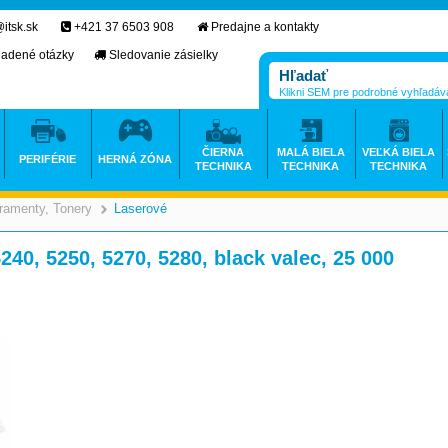
itsk.sk
+421 37 6503 908
Predajne a kontakty
ladené otázky
Sledovanie zásielky
Klikni SEM pre podrobné vyhľadáv
ČIERNA
MALÁ BIELA
VEĽKÁ BIELA
PERIFÉRIE
HERNÁ ZÓNA
TECHNIKA
TECHNIKA
TECHNIKA
ramenty, Tonery
Laserové
>
>
40, 5250, 5270, 5280, black valec, 25 000