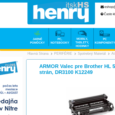
eshop@
Často k
MOBILY,
JARNÉ
PC,
PC
TABLETY,
POMÔCKY
NOTEBOOKY
KOMPONENTY
HODINKY
Hlavná Strana
PERIFÉRIE
Spotrebný Materiál
At
>
>
ARMOR Valec pre Brother HL 52
strán, DR3100 K12249