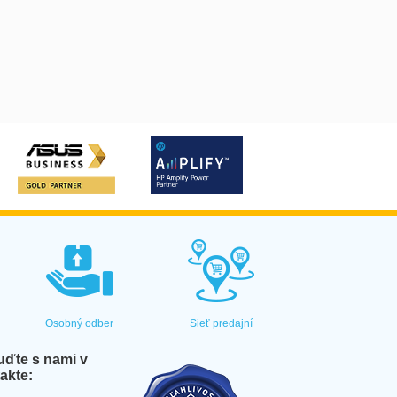
Osobný odber
Sieť predajní
ďte s nami v
akte: