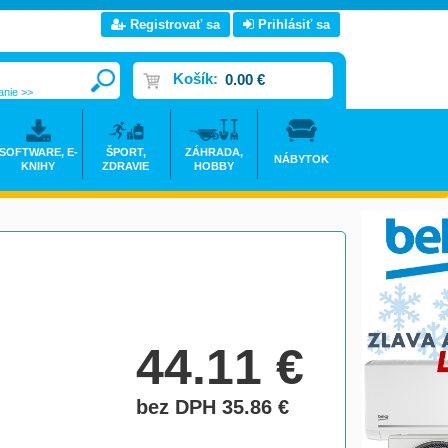
Registrovať sa
Prihlásiť sa
Košík:
0.00 €
anie >>
SOFTWARE, E-
ŠPORT,
ZÁHRADA,
NÁBYTOK
KNIHY
ZDRAVIE
HOBBY
44.11
€
bez DPH 35.86
€