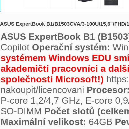
ASUS ExpertBook B1/B1503CVA/3-100U/15,6"/FHD
ASUS ExpertBook B1 (B1503
Copilot 
Operační systém: 
Win
systémem Windows EDU smí le
akademičtí pracovníci a další
společnosti Microsoft!)
 https
nakoupit/licencovani 
Procesor:
P-core 1,2/4,7 GHz, E-core 0,
SO-DIMM 
Počet slotů (celke
Maximální velikost:
 64GB 
Pe