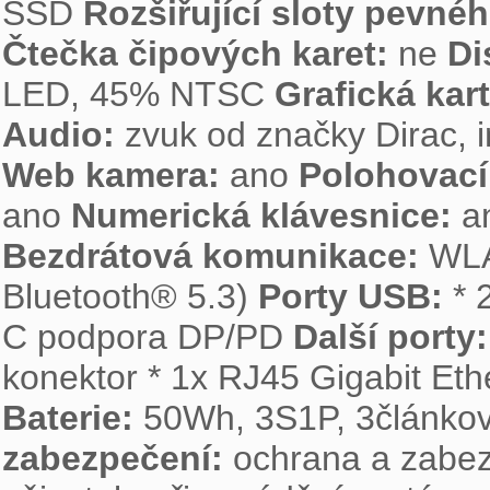
SSD 
Rozšiřující sloty pevnéh
Čtečka čipových karet:
 ne 
Di
LED, 45% NTSC 
Grafická kart
Audio: 
Web kamera:
 ano 
Polohovací 
ano 
Numerická klávesnice:
 a
Bezdrátová komunikace:
 WLA
Bluetooth® 5.3) 
Porty USB:
 *
C podpora DP/PD 
Další porty:
Baterie:
 50Wh, 3S1P, 3článkov
zabezpečení:
 ochrana a zabe