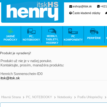
eshop@itsk.sk
+421
Často kladené otázky
MOBILY,
JARNÉ
PC,
PC
PERIFÉRIE
TABLETY,
POMÔCKY
NOTEBOOKY
KOMPONENTY
HODINKY
Produkt je vyradený!
Produkt už nie je v našej ponuke.
Kontaktujte, prosím, manažéra produktu:
Henrich Sonnenschein-ID0
itsk@itsk.sk
Hlavná Strana
PC, NOTEBOOKY
Notebooky
Podľa Uhlopriečky