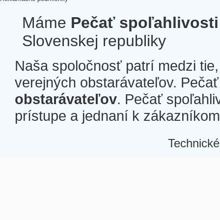
Máme
Pečať spoľahlivosti
Slovenskej republiky
Naša spoločnosť patrí medzi tie
verejných obstarávateľov. Pečať 
obstarávateľov
. Pečať spoľahli
prístupe a jednaní k zákazníkom a
Technické
Â
Â
Â