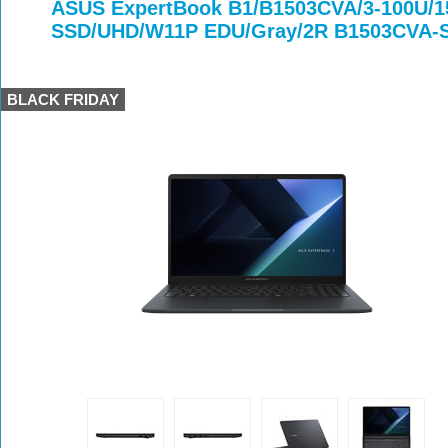
>
>
>
ASUS ExpertBook B1/B1503CVA/3-100U/1
SSD/UHD/W11P EDU/Gray/2R B1503CVA-
BLACK FRIDAY