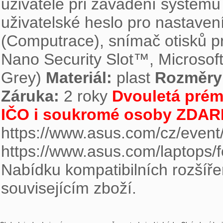
uživatele při zavádění systému
uživatelské heslo pro nastaven
(Computrace), snímač otisků p
Nano Security Slot™, Microsoft
Grey) 
Materiál:
 plast 
Rozměry
Záruka:
 2 roky 
Dvouletá prém
IČO i soukromé osoby ZDA
https://www.asus.com/cz/event/
Nabídku kompatibilních rozšíře
souvisejícím zboží.