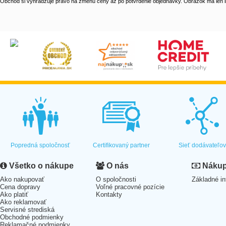
Obchod si vyhradzuje právo na zmenu ceny až po potvrdenie objednávky. Obrázok má len il
Popredná spoločnosť
Certifikovaný partner
Sieť dodávateľo
Všetko o nákupe
O nás
Nákup 
Ako nakupovať
O spoločnosti
Základné in
Cena dopravy
Voľné pracovné pozície
Ako platiť
Kontakty
Ako reklamovať
Servisné strediská
Obchodné podmienky
Reklamačné podmienky