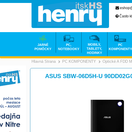
eshop@
Často k
MOBILY,
JARNÉ
PC,
PC
TABLETY,
POMÔCKY
NOTEBOOKY
KOMPONENTY
HODINKY
Hlavná Strana
PC KOMPONENTY
Optické A FDD M
>
ASUS SBW-06D5H-U 90DD02G