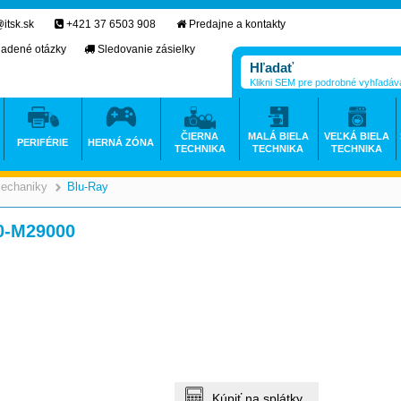
itsk.sk
+421 37 6503 908
Predajne a kontakty
ladené otázky
Sledovanie zásielky
Klikni SEM pre podrobné vyhľadáv
ČIERNA
MALÁ BIELA
VEĽKÁ BIELA
PERIFÉRIE
HERNÁ ZÓNA
TECHNIKA
TECHNIKA
TECHNIKA
echaniky
Blu-Ray
>
>
0-M29000
Kúpiť na splátky.