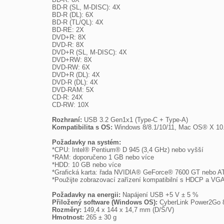
BD-R (SL, M-DISC): 4X

BD-R (DL): 6X

BD-R (TL/QL): 4X

BD-RE: 2X

DVD+R: 8X

DVD-R: 8X

DVD+R (SL, M-DISC): 4X

DVD+RW: 8X

DVD-RW: 6X

DVD+R (DL): 4X

DVD-R (DL): 4X

DVD-RAM: 5X

CD-R: 24X

CD-RW: 10X

Rozhraní: 
Kompatibilita s OS: 
Windows 8/8.1/10/11, Mac OS® X 10.6
Požadavky na systém:

*CPU: Intel® Pentium® D 945 (3,4 GHz) nebo vyšší

*RAM: doporučeno 1 GB nebo více

*HDD: 10 GB nebo více

*Grafická karta: řada NVIDIA® GeForce® 7600 GT nebo AT
*Použijte zobrazovací zařízení kompatibilní s HDCP a VGA 
Požadavky na energii: 
Přiložený software (Windows OS): 
Rozměry: 
Hmotnost: 
265 ± 30 g