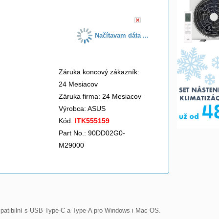
Načítavam dáta ...
Záruka koncový zákazník:
24 Mesiacov
Záruka firma: 24 Mesiacov
Výrobca:
ASUS
Kód:
ITK555159
Part No.: 90DD02G0-
M29000
atibilní s USB Type-C a Type-A pro Windows i Mac OS.
