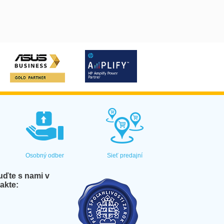
Osobný odber
Sieť predajní
ďte s nami v
akte: