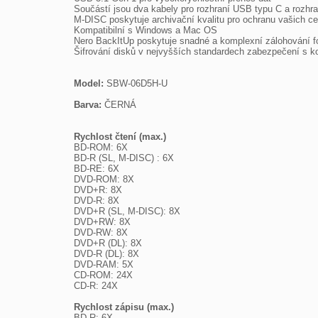
Součástí jsou dva kabely pro rozhraní USB typu C a rozhran
M-DISC poskytuje archivační kvalitu pro ochranu vašich cenn
Kompatibilní s Windows a Mac OS

Nero BackItUp poskytuje snadné a komplexní zálohování fo
Šifrování disků v nejvyšších standardech zabezpečení s 
Model: 
SBW-06D5H-U

Barva: 
ČERNÁ

Rychlost čtení (max.)

BD-ROM: 6X

BD-R (SL, M-DISC) : 6X

BD-RE: 6X

DVD-ROM: 8X

DVD+R: 8X

DVD-R: 8X

DVD+R (SL, M-DISC): 8X

DVD+RW: 8X

DVD-RW: 8X

DVD+R (DL): 8X

DVD-R (DL): 8X

DVD-RAM: 5X

CD-ROM: 24X

CD-R: 24X

Rychlost zápisu (max.)

BD-R: 6X
