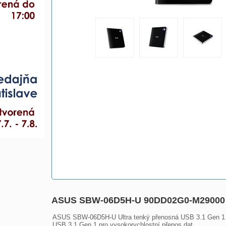
ASUS SBW-06D5H-U 90DD02G0-M29000
ASUS SBW-06D5H-U Ultra tenký přenosná USB 3.1 Gen 1 Bl
USB 3.1 Gen 1 pro vysokorychlostní přenos dat
