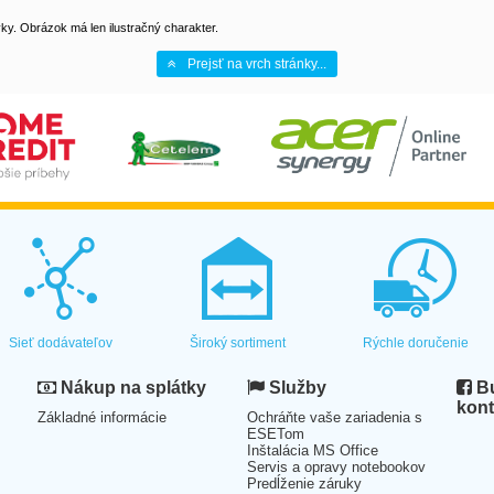
y. Obrázok má len ilustračný charakter.
Prejsť na vrch stránky...
Sieť dodávateľov
Široký sortiment
Rýchle doručenie
Nákup na splátky
Služby
Bu
kont
Základné informácie
Ochráňte vaše zariadenia s
ESETom
Inštalácia MS Office
Servis a opravy notebookov
Predĺženie záruky