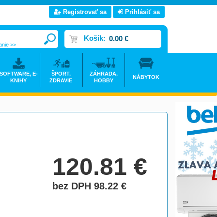
Registrovať sa
Prihlásiť sa
Košík:
0.00 €
anie >>
SOFTWARE, E-
ŠPORT,
ZÁHRADA,
NÁBYTOK
KNIHY
ZDRAVIE
HOBBY
120.81
€
bez DPH 98.22
€
do košíka