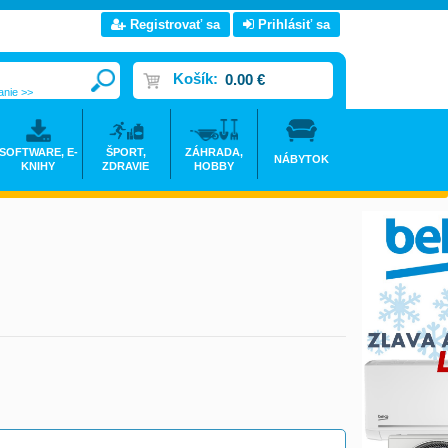
Registrovať sa
Prihlásiť sa
Košík:
0.00 €
anie >>
SOFTWARE, E-
ŠPORT,
ZÁHRADA,
NÁBYTOK
KNIHY
ZDRAVIE
HOBBY