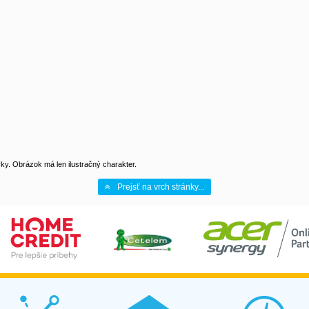
y. Obrázok má len ilustračný charakter.
Prejsť na vrch stránky...