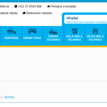
itsk.sk
+421 37 6503 908
Predajne a kontakty
ladené otázky
Sledovanie zásielky
Klikni SEM pre podrobné vyhľadáv
ČIERNA
MALÁ BIELA
VEĽKÁ BIELA
PERIFÉRIE
HERNÁ ZÓNA
TECHNIKA
TECHNIKA
TECHNIKA
Skrinky