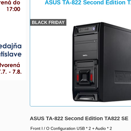
>
ASUS TA-822 Second Edition 
BLACK FRIDAY
ASUS TA-822 Second Edition TA822 SE
Front I / O Configuration USB * 2 + Audio * 2