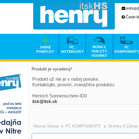
eshop@
Často k
MOBILY,
JARNÉ
PC,
PC
TABLETY,
POMÔCKY
NOTEBOOKY
KOMPONENTY
HODINKY
Produkt je vyradený!
Produkt už nie je v našej ponuke.
Kontaktujte, prosím, manažéra produktu:
Henrich Sonnenschein-ID0
itsk@itsk.sk
Hlavná Strana
PC KOMPONENTY
Skrinky A Zdroje