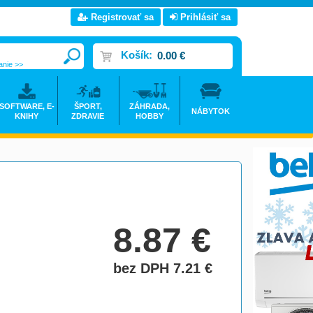
Registrovať sa
Prihlásiť sa
Košík:
0.00 €
anie >>
SOFTWARE, E-
ŠPORT,
ZÁHRADA,
NÁBYTOK
KNIHY
ZDRAVIE
HOBBY
8.87
€
bez DPH 7.21
€
do košíka