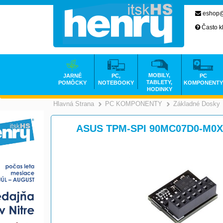
eshop@
Často k
MOBILY,
JARNÉ
PC,
PC
TABLETY,
POMÔCKY
NOTEBOOKY
KOMPONENTY
HODINKY
Hlavná Strana
PC KOMPONENTY
Základné Dosky
>
ASUS TPM-SPI 90MC07D0-M0