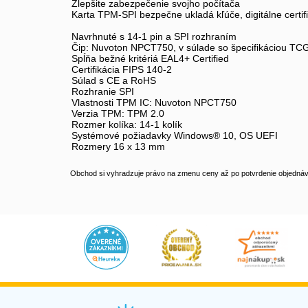
Zlepšite zabezpečenie svojho počítača
Karta TPM-SPI bezpečne ukladá kľúče, digitálne certifik
Navrhnuté s 14-1 pin a SPI rozhraním
Čip: Nuvoton NPCT750, v súlade so špecifikáciou TCG
Spĺňa bežné kritériá EAL4+ Certified
Certifikácia FIPS 140-2
Súlad s CE a RoHS
Rozhranie SPI
Vlastnosti TPM IC: Nuvoton NPCT750
Verzia TPM: TPM 2.0
Rozmer kolíka: 14-1 kolík
Systémové požiadavky Windows® 10, OS UEFI
Rozmery 16 x 13 mm
Obchod si vyhradzuje právo na zmenu ceny až po potvrdenie objednávk