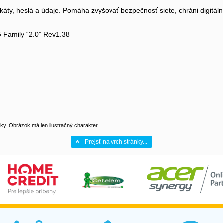
áty, heslá a údaje. Pomáha zvyšovať bezpečnosť siete, chráni digitálne i
 Family “2.0” Rev1.38
y. Obrázok má len ilustračný charakter.
Prejsť na vrch stránky...