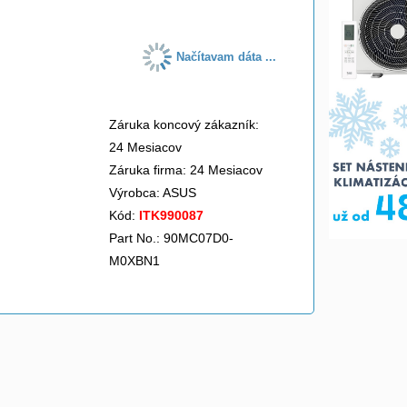
Načítavam dáta ...
Záruka koncový zákazník:
24 Mesiacov
Záruka firma: 24 Mesiacov
Výrobca:
ASUS
Kód:
ITK990087
Part No.: 90MC07D0-
M0XBN1