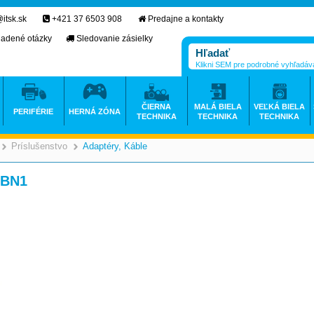
itsk.sk
+421 37 6503 908
Predajne a kontakty
ladené otázky
Sledovanie zásielky
Klikni SEM pre podrobné vyhľadáv
ČIERNA
MALÁ BIELA
VEĽKÁ BIELA
PERIFÉRIE
HERNÁ ZÓNA
TECHNIKA
TECHNIKA
TECHNIKA
Príslušenstvo
Adaptéry, Káble
>
>
>
XBN1