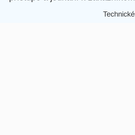
Technické
Â
Â
Â