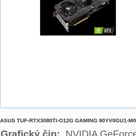
ASUS TUF-RTX3080TI-O12G GAMING 90YV0GU1-M
Grafický čip: 
 NVIDIA GeForce