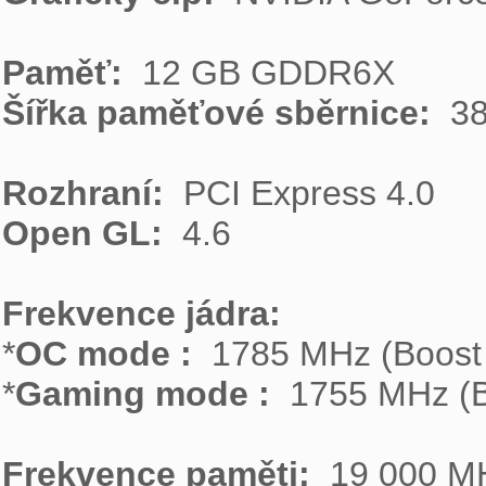
Paměť: 
Šířka paměťové sběrnice: 
 38
Rozhraní: 
Open GL: 
 4.6

Frekvence jádra: 

*
OC mode : 
 1785 MHz (Boost 
*
Gaming mode : 
 1755 MHz (B
Frekvence paměti: 
 19 000 MH