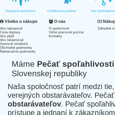
Popredná spoločnosť
Certifikovaný partner
Sieť dodávateľo
Všetko o nákupe
O nás
Nákup 
Ako nakupovať
O spoločnosti
Základné in
Cena dopravy
Voľné pracovné pozície
Ako platiť
Kontakty
Ako reklamovať
Servisné strediská
Obchodné podmienky
Reklamačné podmienky
Máme
Pečať spoľahlivosti
Slovenskej republiky
Naša spoločnosť patrí medzi tie
verejných obstarávateľov. Pečať 
obstarávateľov
. Pečať spoľahli
prístupe a jednaní k zákazníkom a