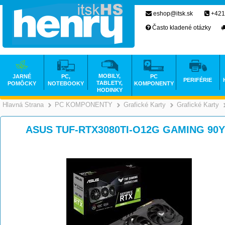
eshop@itsk.sk
+421
Často kladené otázky
MOBILY,
JARNÉ
PC,
PC
PERIFÉRIE
TABLETY,
POMÔCKY
NOTEBOOKY
KOMPONENTY
HODINKY
Hlavná Strana
PC KOMPONENTY
Grafické Karty
Grafické Karty
>
>
ASUS TUF-RTX3080TI-O12G GAMING 90