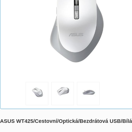
ASUS WT425/Cestovní/Optická/Bezdrátová USB/Bí