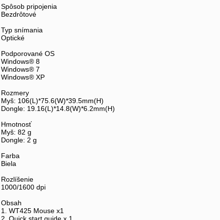
Spôsob pripojenia
Bezdrôtové
Typ snímania
Optické
Podporované OS
Windows® 8
Windows® 7
Windows® XP
Rozmery
Myš: 106(L)*75.6(W)*39.5mm(H)
Dongle: 19.16(L)*14.8(W)*6.2mm(H)
Hmotnosť
Myš: 82 g
Dongle: 2 g
Farba
Biela
Rozlíšenie
1000/1600 dpi
Obsah
1. WT425 Mouse x1
2. Quick start guide x 1