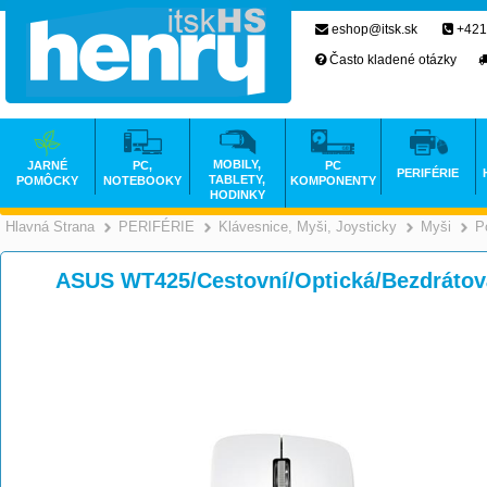
eshop@itsk.sk
+421
Často kladené otázky
MOBILY,
JARNÉ
PC,
PC
PERIFÉRIE
TABLETY,
POMÔCKY
NOTEBOOKY
KOMPONENTY
HODINKY
Hlavná Strana
PERIFÉRIE
Klávesnice, Myši, Joysticky
Myši
P
>
>
ASUS WT425/Cestovní/Optická/Bezdráto