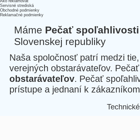
Ako reklamovať
Servisné strediská
Obchodné podmienky
Reklamačné podmienky
Máme
Pečať spoľahlivosti
Slovenskej republiky
Naša spoločnosť patrí medzi tie
verejných obstarávateľov. Pečať 
obstarávateľov
. Pečať spoľahli
prístupe a jednaní k zákazníkom a
Technické
Â
Â
Â