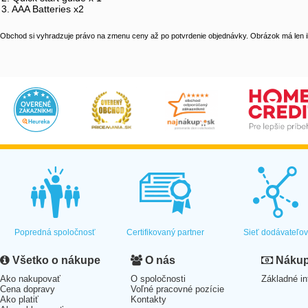
3. AAA Batteries x2
Obchod si vyhradzuje právo na zmenu ceny až po potvrdenie objednávky. Obrázok má len il
Popredná spoločnosť
Certifikovaný partner
Sieť dodávateľo
Všetko o nákupe
O nás
Nákup 
Ako nakupovať
O spoločnosti
Základné in
Cena dopravy
Voľné pracovné pozície
Ako platiť
Kontakty