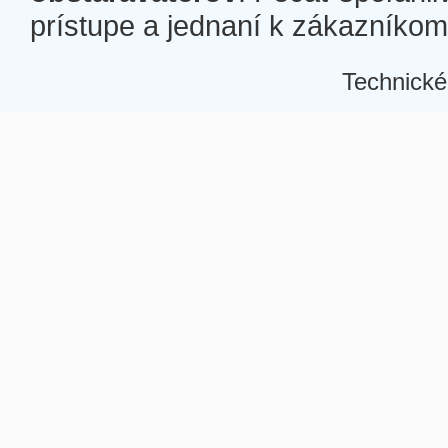
prístupe a jednaní k zákazníkom a
Technické
Â
Â
Â