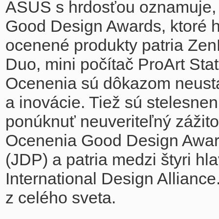
ASUS s hrdosťou oznamuje, že
Good Design Awards, ktoré ho
ocenené produkty patria Ze
Duo, mini počítač ProArt St
Ocenenia sú dôkazom neustál
a inovácie. Tiež sú stelesne
ponúknuť neuveriteľný zážit
Ocenenia Good Design Award 
(JDP) a patria medzi štyri h
International Design Alliance
z celého sveta.