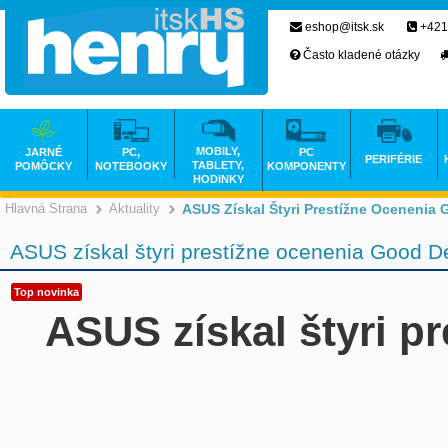
eshop@itsk.sk
+421
Často kladené otázky
MOBILY,
JARNÉ
PC,
PC
PERIFÉRIE
TABLETY,
POMÔCKY
NOTEBOOKY
KOMPONENTY
HODINKY
Hlavná Strana
Aktuality
ASUS Získal Štyri Prestížne Ocenenia
ASUS získal štyri prestížne ocenenia Good 
Top novinka
ASUS získal štyri 