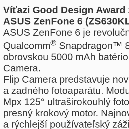
Víťazi Good Design Award
ASUS ZenFone 6 (ZS630KL
ASUS ZenFone 6 je revolučn
®
Qualcomm
Snapdragon™ 85
obrovskou 5000 mAh batériou
Camera.
Flip Camera predstavuje novú
a zadného fotoaparátu. Mod
Mpx 125° ultraširokouhlý fot
presný krokový motor. Najnov
a rýchlejší používateľský záž