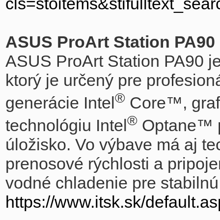
cls=stoitems&stifulltext_se
ASUS ProArt Station PA90
ASUS ProArt Station PA90 je
ktorý je určený pre profesio
®
generácie Intel
Core™, graf
®
technológiu Intel
Optane™ pr
úložisko. Vo výbave má aj t
prenosové rýchlosti a pripoje
vodné chladenie pre stabilnú
https://www.itsk.sk/default