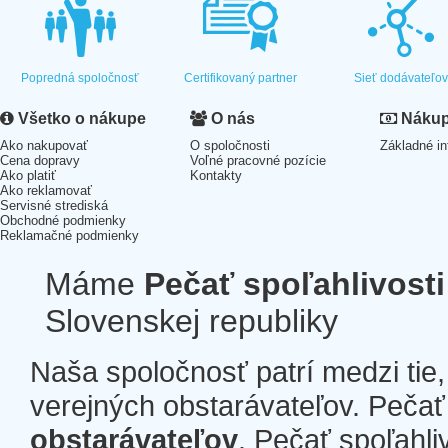
Popredná spoločnosť
Certifikovaný partner
Sieť dodávateľo
Všetko o nákupe
O nás
Nákup 
Ako nakupovať
O spoločnosti
Základné in
Cena dopravy
Voľné pracovné pozície
Ako platiť
Kontakty
Ako reklamovať
Servisné strediská
Obchodné podmienky
Reklamačné podmienky
Máme
Pečať spoľahlivosti
Slovenskej republiky
Naša spoločnosť patrí medzi tie
verejných obstarávateľov. Pečať 
obstarávateľov
. Pečať spoľahli