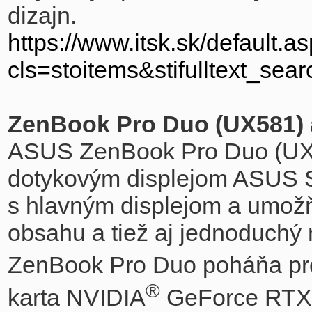
dizajn.
https://www.itsk.sk/default.a
cls=stoitems&stifulltext_s
ZenBook Pro Duo (UX581)
ASUS ZenBook Pro Duo (UX58
dotykovým displejom ASUS S
s hlavným displejom a umož
obsahu a tiež aj jednoduchý 
ZenBook Pro Duo poháňa proc
®
karta NVIDIA
GeForce RTX™