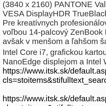
(3840 x 2160) PANTONE Valid
VESA DisplayHDR TrueBlack
Pre kreatívnych profesionálo
voľbou 14-palcový ZenBook D
avšak v menšom a ľahšom ša
Intel Core i7, grafickou kart
NanoEdge displejom a Intel W
https://www.itsk.sk/default.a
cls=stoitems&stifulltext_se
https://www.itsk.sk/default.a