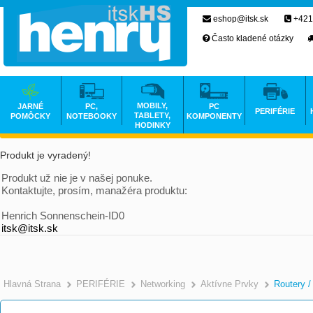
eshop@itsk.sk
+421
Často kladené otázky
MOBILY,
JARNÉ
PC,
PC
PERIFÉRIE
TABLETY,
POMÔCKY
NOTEBOOKY
KOMPONENTY
HODINKY
Produkt je vyradený!
Produkt už nie je v našej ponuke.
Kontaktujte, prosím, manažéra produktu:
Henrich Sonnenschein-ID0
itsk@itsk.sk
Hlavná Strana
PERIFÉRIE
Networking
Aktívne Prvky
Routery /