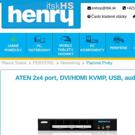
eshop@itsk.sk
+421
Často kladené otázky
MOBILY,
JARNÉ
PC,
PC
PERIFÉRIE
TABLETY,
POMÔCKY
NOTEBOOKY
KOMPONENTY
HODINKY
Hlavná Strana
PERIFÉRIE
Networking
Pasívne Prvky
>
>
>
ATEN 2x4 port, DVI/HDMI KVMP, USB, aud