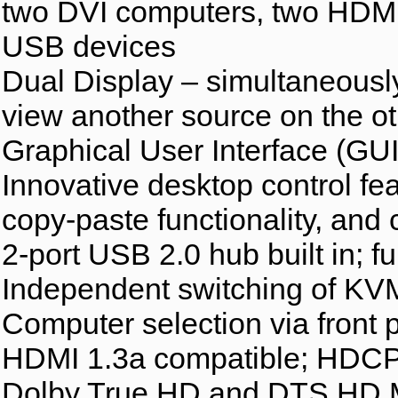
two DVI computers, two HDMI 
USB devices
Dual Display – simultaneousl
view another source on the ot
Graphical User Interface (GUI)
Innovative desktop control fea
copy-paste functionality, and 
2-port USB 2.0 hub built in; f
Independent switching of KVM
Computer selection via front
HDMI 1.3a compatible; HDCP
Dolby True HD and DTS HD M