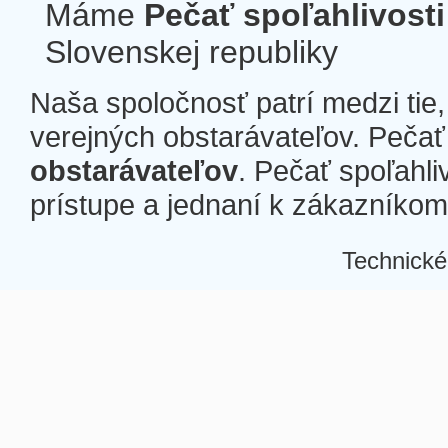
Máme
Pečať spoľahlivosti
Slovenskej republiky
Naša spoločnosť patrí medzi tie
verejných obstarávateľov. Pečať 
obstarávateľov
. Pečať spoľahli
prístupe a jednaní k zákazníkom a
Technické
Â
Â
Â