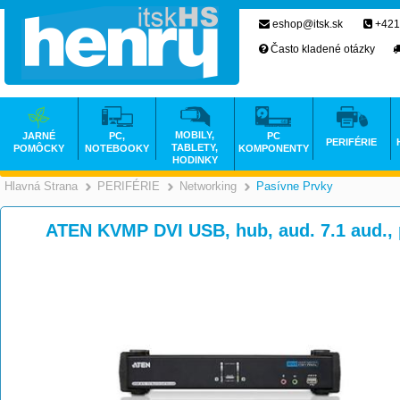
eshop@itsk.sk
+421
Často kladené otázky
MOBILY,
JARNÉ
PC,
PC
PERIFÉRIE
TABLETY,
POMÔCKY
NOTEBOOKY
KOMPONENTY
HODINKY
Hlavná Strana
PERIFÉRIE
Networking
Pasívne Prvky
>
>
>
ATEN KVMP DVI USB, hub, aud. 7.1 aud.,