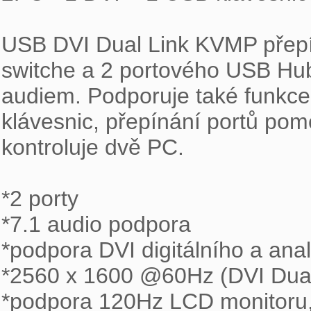
USB DVI Dual Link KVMP přepí
switche a 2 portového USB Hubu
audiem. Podporuje také funkce
klávesnic, přepínání portů po
kontroluje dvě PC.

*2 porty

*7.1 audio podpora

*podpora DVI digitálního a ana
*2560 x 1600 @60Hz (DVI Dual L
*podpora 120Hz LCD monitoru,