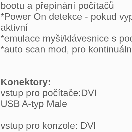
bootu a přepínání počítačů

*Power On detekce - pokud vypn
aktivní

*emulace myši/klávesnice s pod
*auto scan mod, pro kontinuáln
Konektory: 

vstup pro počítače:DVI

USB A-typ Male

vstup pro konzole: DVI
