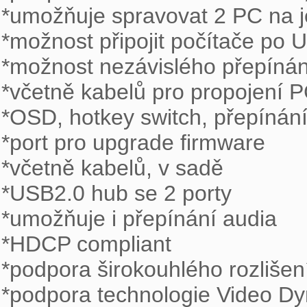
*umožňuje spravovat 2 PC na je
*možnost připojit počítače po U
*možnost nezávislého přepínán
*včetně kabelů pro propojení P
*OSD, hotkey switch, přepínání
*port pro upgrade firmware

*včetně kabelů, v sadě

*USB2.0 hub se 2 porty

*umožňuje i přepínání audia

*HDCP compliant

*podpora širokouhlého rozlišen
*podpora technologie Video Dyn