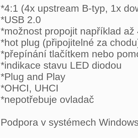
*4:1 (4x upstream B-typ, 1x do
*USB 2.0

*možnost propojit například až
*hot plug (připojitelné za chodu)
*přepínání tlačítkem nebo pom
*indikace stavu LED diodou

*Plug and Play

*OHCI, UHCI

*nepotřebuje ovladač

Podpora v systémech Windows