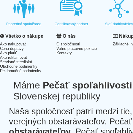
Popredná spoločnosť
Certifikovaný partner
Sieť dodávateľo
Všetko o nákupe
O nás
Nákup 
Ako nakupovať
O spoločnosti
Základné in
Cena dopravy
Voľné pracovné pozície
Ako platiť
Kontakty
Ako reklamovať
Servisné strediská
Obchodné podmienky
Reklamačné podmienky
Máme
Pečať spoľahlivosti
Slovenskej republiky
Naša spoločnosť patrí medzi tie
verejných obstarávateľov. Pečať 
obstarávateľov
. Pečať spoľahli