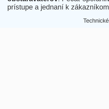
prístupe a jednaní k zákazníkom a
Technické
Â
Â
Â