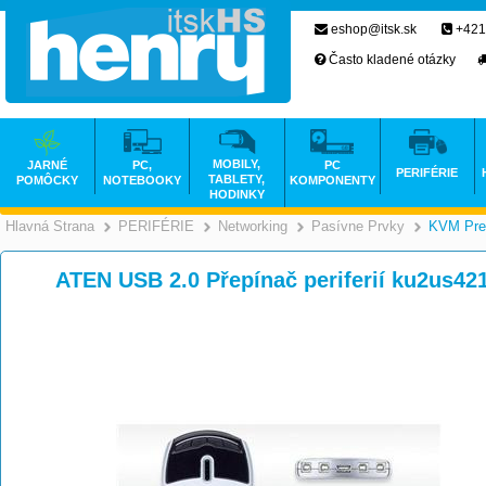
eshop@itsk.sk
+421
Často kladené otázky
MOBILY,
JARNÉ
PC,
PC
PERIFÉRIE
TABLETY,
POMÔCKY
NOTEBOOKY
KOMPONENTY
HODINKY
Hlavná Strana
PERIFÉRIE
Networking
Pasívne Prvky
KVM Pre
>
>
>
ATEN USB 2.0 Přepínač periferií ku2us42