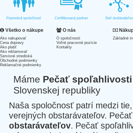
Popredná spoločnosť
Certifikovaný partner
Sieť dodávateľo
Všetko o nákupe
O nás
Nákup 
Ako nakupovať
O spoločnosti
Základné in
Cena dopravy
Voľné pracovné pozície
Ako platiť
Kontakty
Ako reklamovať
Servisné strediská
Obchodné podmienky
Reklamačné podmienky
Máme
Pečať spoľahlivosti
Slovenskej republiky
Naša spoločnosť patrí medzi tie
verejných obstarávateľov. Pečať 
obstarávateľov
. Pečať spoľahli