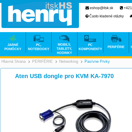
eshop@itsk.sk
+421
Často kladené otázky
MOBILY,
JARNÉ
PC,
PC
PERIFÉRIE
TABLETY,
POMÔCKY
NOTEBOOKY
KOMPONENTY
HODINKY
Hlavná Strana
PERIFÉRIE
Networking
Pasívne Prvky
>
>
>
Aten USB dongle pro KVM KA-7970