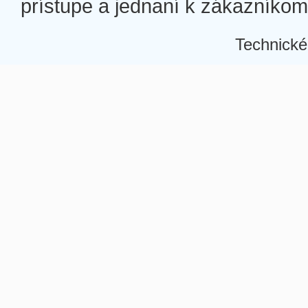
prístupe a jednaní k zákazníkom a
Technické
Â
Â
Â