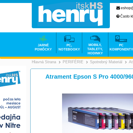
eshop@
Často k
MOBILY,
JARNÉ
PC,
PC
TABLETY,
POMÔCKY
NOTEBOOKY
KOMPONENTY
HODINKY
Hlavná Strana
PERIFÉRIE
Spotrebný Materiál
At
>
>
Atrament Epson S Pro 4000/96