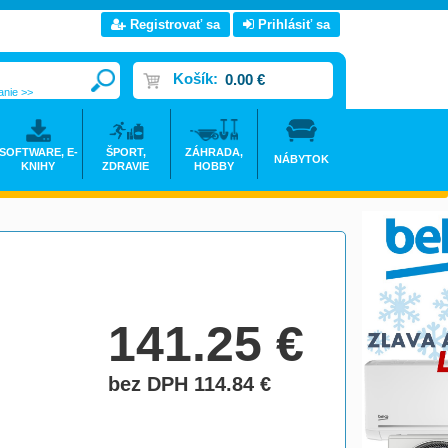
Registrovať sa
Prihlásiť sa
Košík:
0.00 €
anie >>
SOFTWARE, E-
ŠPORT,
ZÁHRADA,
NÁBYTOK
KNIHY
ZDRAVIE
HOBBY
141.25
€
bez DPH 114.84
€
do košíka