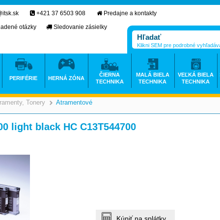
itsk.sk
+421 37 6503 908
Predajne a kontakty
ladené otázky
Sledovanie zásielky
Klikni SEM pre podrobné vyhľadáv
ČIERNA
MALÁ BIELA
VEĽKÁ BIELA
PERIFÉRIE
HERNÁ ZÓNA
TECHNIKA
TECHNIKA
TECHNIKA
ramenty, Tonery
Atramentové
>
>
00 light black HC C13T544700
Kúpiť na splátky.