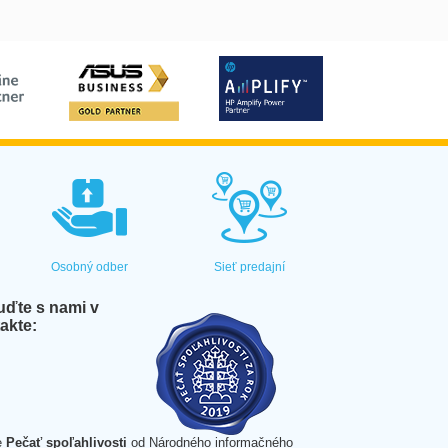
Osobný odber
Sieť predajní
ďte s nami v
akte:
e
Pečať spoľahlivosti
od Národného informačného