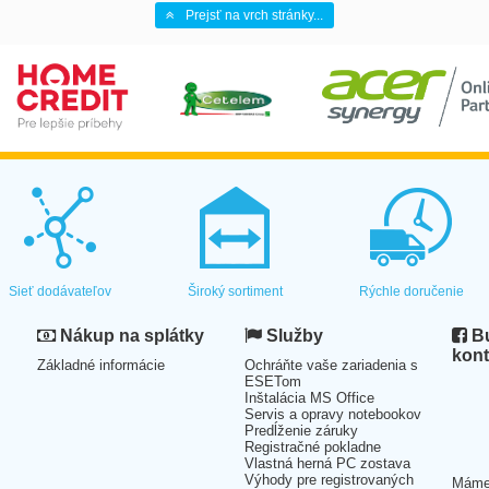
Prejsť na vrch stránky...
Sieť dodávateľov
Široký sortiment
Rýchle doručenie
Nákup na splátky
Služby
Bu
kont
Základné informácie
Ochráňte vaše zariadenia s
ESETom
Inštalácia MS Office
Servis a opravy notebookov
Predĺženie záruky
Registračné pokladne
Vlastná herná PC zostava
Výhody pre registrovaných
Mám