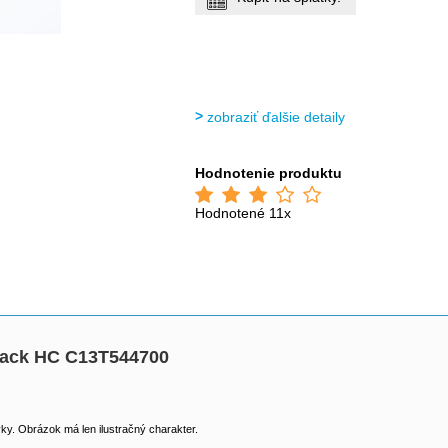
zobraziť ďalšie detaily
Hodnotenie produktu
Hodnotené 11x
black HC C13T544700
y. Obrázok má len ilustračný charakter.