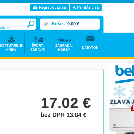
Registrovať sa
Prihlásiť sa
Košík:
0.00 €
anie >>
SOFTWARE, E-
ŠPORT,
ZÁHRADA,
NÁBYTOK
KNIHY
ZDRAVIE
HOBBY
17.02
€
bez DPH 13.84
€
do košíka