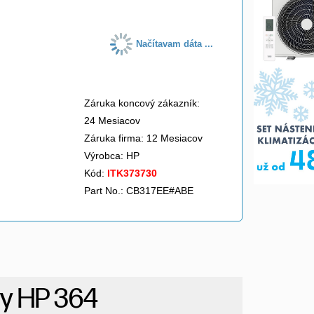
Načítavam dáta ...
Záruka koncový zákazník:
24 Mesiacov
Záruka firma: 12 Mesiacov
Výrobca:
HP
Kód:
ITK373730
Part No.: CB317EE#ABE
ty HP 364