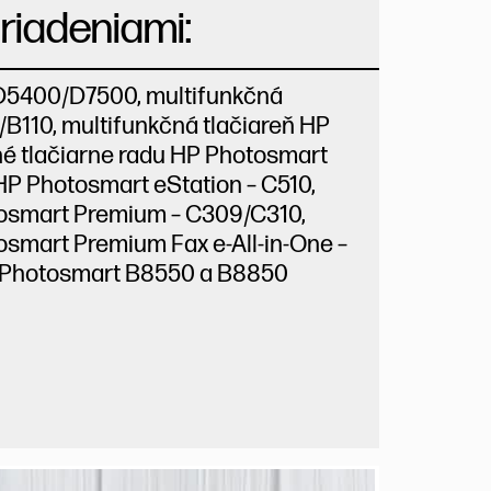
riadeniami:
 D5400/D7500, multifunkčná
/B110, multifunkčná tlačiareň HP
é tlačiarne radu HP Photosmart
HP Photosmart eStation – C510,
tosmart Premium – C309/C310,
osmart Premium Fax e-All-in-One –
HP Photosmart B8550 a B8850