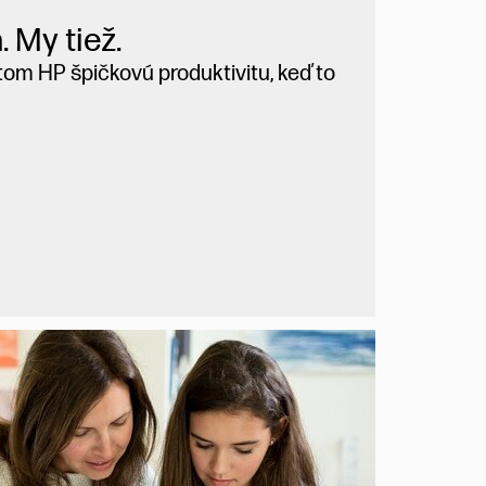
 My tiež.
tom HP špičkovú produktivitu, keď to