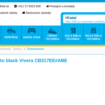
itsk.sk
+421 37 6503 908
Predajne a kontakty
ladené otázky
Sledovanie zásielky
Klikni SEM pre podrobné vyhľadáv
ČIERNA
MALÁ BIELA
VEĽKÁ BIELA
PERIFÉRIE
HERNÁ ZÓNA
TECHNIKA
TECHNIKA
TECHNIKA
ramenty, Tonery
Atramentové
>
>
oto black Vivera CB317EE#ABE