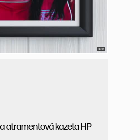
0:36
lna atramentová kazeta HP