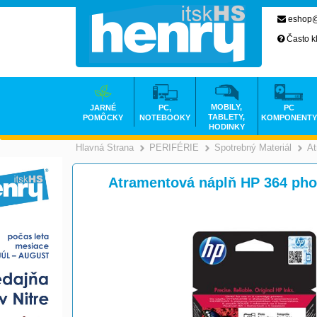
eshop@
Často k
MOBILY,
JARNÉ
PC,
PC
TABLETY,
POMÔCKY
NOTEBOOKY
KOMPONENTY
HODINKY
Hlavná Strana
PERIFÉRIE
Spotrebný Materiál
At
>
>
Atramentová náplň HP 364 ph