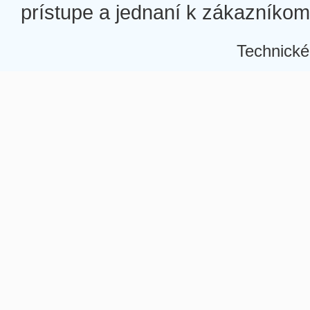
prístupe a jednaní k zákazníkom a
Technické
Â
Â
Â