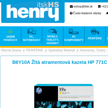
eshop@itsk.sk
+421
Často kladené otázky
MOBILY,
JARNÉ
PC,
PC
PERIFÉRIE
TABLETY,
POMÔCKY
NOTEBOOKY
KOMPONENTY
HODINKY
Hlavná Strana
PERIFÉRIE
Spotrebný Materiál
Atramenty, Tonery
>
>
>
B6Y10A Žltá atramentová kazeta HP 771C 