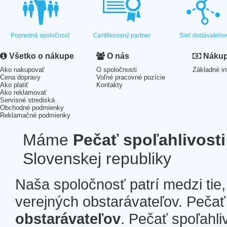
Popredná spoločnosť
Certifikovaný partner
Sieť dodávateľo
Všetko o nákupe
O nás
Nákup 
Ako nakupovať
O spoločnosti
Základné in
Cena dopravy
Voľné pracovné pozície
Ako platiť
Kontakty
Ako reklamovať
Servisné strediská
Obchodné podmienky
Reklamačné podmienky
Máme
Pečať spoľahlivosti
Slovenskej republiky
Naša spoločnosť patrí medzi tie
verejných obstarávateľov. Pečať 
obstarávateľov
. Pečať spoľahli