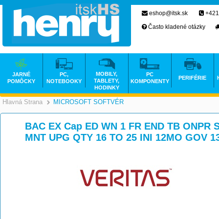
eshop@itsk.sk
+421
Často kladené otázky
MOBILY,
JARNÉ
PC,
PC
PERIFÉRIE
TABLETY,
POMÔCKY
NOTEBOOKY
KOMPONENTY
HODINKY
Hlavná Strana
MICROSOFT SOFTVÉR
>
BAC EX Cap ED WN 1 FR END TB ONPR S
MNT UPG QTY 16 TO 25 INI 12MO GOV 1