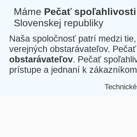
Máme
Pečať spoľahlivosti
Slovenskej republiky
Naša spoločnosť patrí medzi tie
verejných obstarávateľov. Pečať 
obstarávateľov
. Pečať spoľahli
prístupe a jednaní k zákazníkom a
Technické
Â
Â
Â