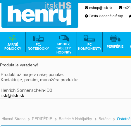
eshop@itsk.sk
+421
Často kladené otázky
MOBILY,
JARNÉ
PC,
PC
PERIFÉRIE
TABLETY,
POMÔCKY
NOTEBOOKY
KOMPONENTY
HODINKY
Produkt je vyradený!
Produkt už nie je v našej ponuke.
Kontaktujte, prosím, manažéra produktu:
Henrich Sonnenschein-ID0
itsk@itsk.sk
Hlavná Strana
PERIFÉRIE
Batérie A Nabíjačky
Batérie
Ostatné