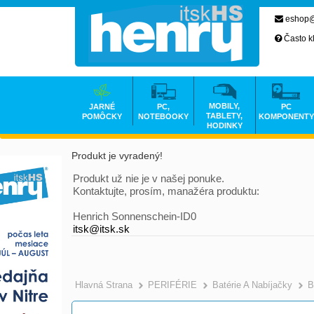
eshop@
Často k
MOBILY,
JARNÉ
PC,
PC
TABLETY,
POMÔCKY
NOTEBOOKY
KOMPONENTY
HODINKY
Produkt je vyradený!
Produkt už nie je v našej ponuke.
Kontaktujte, prosím, manažéra produktu:
Henrich Sonnenschein-ID0
itsk@itsk.sk
Hlavná Strana
PERIFÉRIE
Batérie A Nabíjačky
B