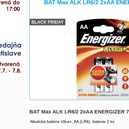
>
>
BAT Max ALK LR6/2 2xAA ENE
BLACK FRIDAY
BAT Max ALK LR6/2 2xAA ENERGIZER 7
Alkalické batérie Ultra+, AA (LR6), balenie 2 ks