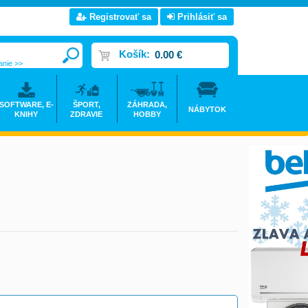
Registrovať sa
Prihlásiť sa
Košík:
0.00 €
anie >>
SOFTWARE, E-
ŠPORT,
ZÁHRADA,
NÁBYTOK
KNIHY
ZDRAVIE
HOBBY