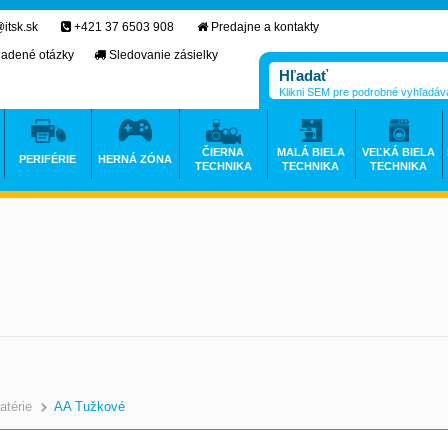
itsk.sk
+421 37 6503 908
Predajne a kontakty
ladené otázky
Sledovanie zásielky
Klikni SEM pre podrobné vyhľadáv
ČIERNA
MALÁ BIELA
VEĽKÁ BIELA
PERIFÉRIE
HERNÁ ZÓNA
TECHNIKA
TECHNIKA
TECHNIKA
atérie
AA Tužkové