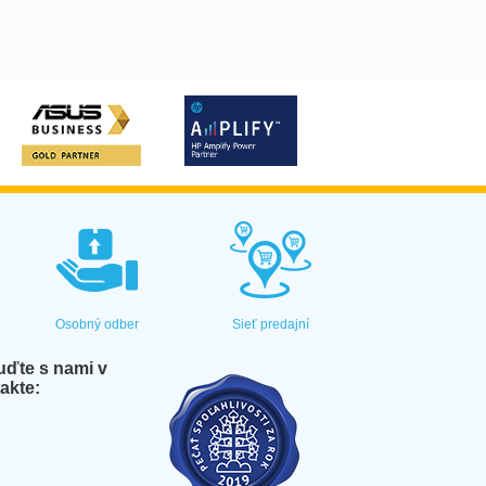
Osobný odber
Sieť predajní
ďte s nami v
akte: