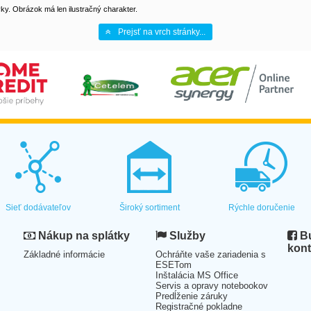
y. Obrázok má len ilustračný charakter.
Prejsť na vrch stránky...
Sieť dodávateľov
Široký sortiment
Rýchle doručenie
Nákup na splátky
Služby
Bu
kont
Základné informácie
Ochráňte vaše zariadenia s
ESETom
Inštalácia MS Office
Servis a opravy notebookov
Predĺženie záruky
Registračné pokladne