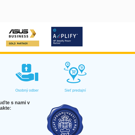
Osobný odber
Sieť predajní
ďte s nami v
akte: