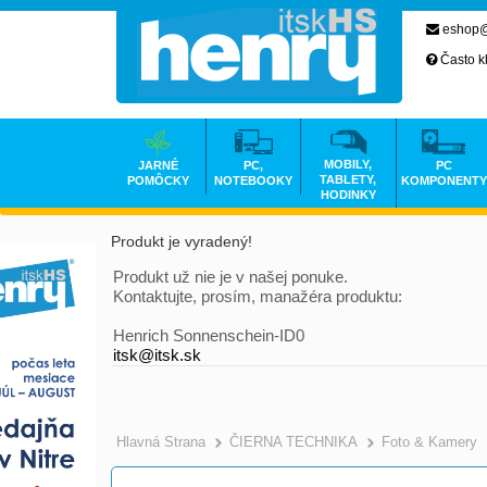
eshop@
Často k
MOBILY,
JARNÉ
PC,
PC
TABLETY,
POMÔCKY
NOTEBOOKY
KOMPONENTY
HODINKY
Produkt je vyradený!
Produkt už nie je v našej ponuke.
Kontaktujte, prosím, manažéra produktu:
Henrich Sonnenschein-ID0
itsk@itsk.sk
Hlavná Strana
ČIERNA TECHNIKA
Foto & Kamery