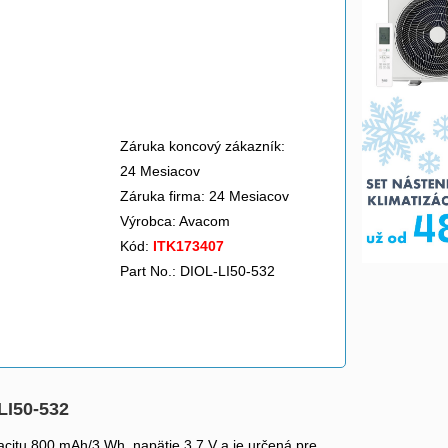
Záruka koncový zákazník:
24 Mesiacov
Záruka firma: 24 Mesiacov
Výrobca:
Avacom
Kód:
ITK173407
Part No.: DIOL-LI50-532
LI50-532
acitu 800 mAh/3 Wh, napätie 3,7 V a je určená pre