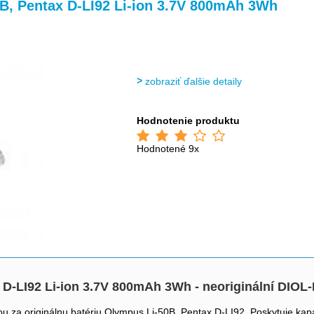
>
>
>
B, Pentax D-LI92 Li-ion 3.7V 800mAh 3Wh
zobraziť ďalšie detaily
Hodnotenie produktu
Hodnotené 9x
D-LI92 Li-ion 3.7V 800mAh 3Wh - neoriginální DIOL-
ou za originálnu batériu Olympus Li-50B, Pentax D-LI92. Poskytuje kap