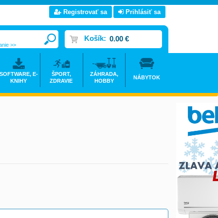
Registrovať sa
Prihlásiť sa
Košík:
0.00 €
anie >>
SOFTWARE, E-
ŠPORT,
ZÁHRADA,
NÁBYTOK
KNIHY
ZDRAVIE
HOBBY