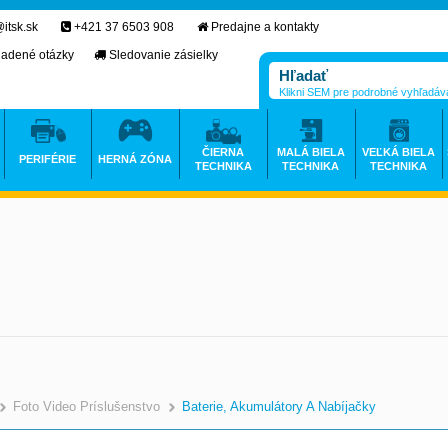
itsk.sk
+421 37 6503 908
Predajne a kontakty
ladené otázky
Sledovanie zásielky
Klikni SEM pre podrobné vyhľadáv
ČIERNA
MALÁ BIELA
VEĽKÁ BIELA
PERIFÉRIE
HERNÁ ZÓNA
TECHNIKA
TECHNIKA
TECHNIKA
Foto Video Príslušenstvo
Baterie, Akumulátory A Nabíjačky