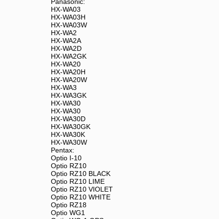
Panasonic:
HX-WA03
HX-WA03H
HX-WA03W
HX-WA2
HX-WA2A
HX-WA2D
HX-WA2GK
HX-WA20
HX-WA20H
HX-WA20W
HX-WA3
HX-WA3GK
HX-WA30
HX-WA30
HX-WA30D
HX-WA30GK
HX-WA30K
HX-WA30W
Pentax:
Optio I-10
Optio RZ10
Optio RZ10 BLACK
Optio RZ10 LIME
Optio RZ10 VIOLET
Optio RZ10 WHITE
Optio RZ18
Optio WG1