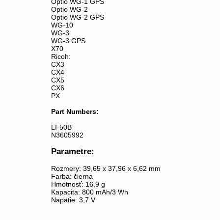
Optio WG-1 GPS
Optio WG-2
Optio WG-2 GPS
WG-10
WG-3
WG-3 GPS
X70
Ricoh:
CX3
CX4
CX5
CX6
PX
Part Numbers:
LI-50B
N3605992
Parametre:
Rozmery: 39,65 x 37,96 x 6,62 mm
Farba: čierna
Hmotnosť: 16,9 g
Kapacita: 800 mAh/3 Wh
Napätie: 3,7 V