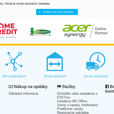
y. Obrázok má len ilustračný charakter.
Prejsť na vrch stránky...
Sieť dodávateľov
Široký sortiment
Rýchle doručenie
Nákup na splátky
Služby
Bu
kont
Základné informácie
Ochráňte vaše zariadenia s
ESETom
Inštalácia MS Office
Servis a opravy notebookov
Predĺženie záruky
Registračné pokladne