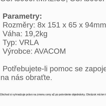
Parametry:
 Rozměry: 8x 151 x 65 x 94m
 Váha: 19,2kg
 Typ: VRLA
 Výrobce: AVACOM 
 Potřebujete-li pomoc se zapojením, popř. nastavením Vaší UPS, s důvěrou se 
na nás obraťte.
Obchod si vyhradzuje právo na zmenu ceny až po potvrdenie objednávky. Obrázok má len il