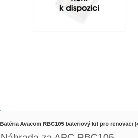
Batéria Avacom RBC105 bateriový kit pro renovaci (4
Náhrada za APC RBC105