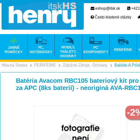
eshop@itsk.sk
+421
Často kladené otázky
MOBILY,
JARNÉ
PC,
PC
PERIFÉRIE
TABLETY,
POMÔCKY
NOTEBOOKY
KOMPONENTY
HODINKY
Hlavná Strana
PERIFÉRIE
Záložné Zdroje, Ochrany
Batérie A Prí
>
>
Batéria Avacom RBC105 bateriový kit pro r
za APC (8ks baterií) - neoriginá AVA-RBC
-2