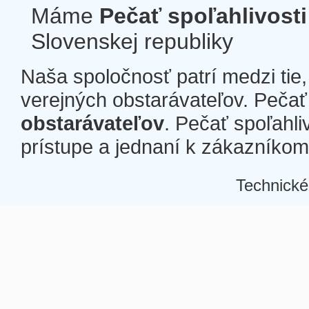
Máme
Pečať spoľahlivosti
Slovenskej republiky
Naša spoločnosť patrí medzi tie
verejných obstarávateľov. Pečať 
obstarávateľov
. Pečať spoľahli
prístupe a jednaní k zákazníkom a
Technické
Â
Â
Â