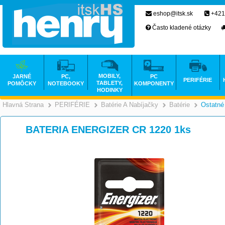
eshop@itsk.sk
+421
Často kladené otázky
MOBILY,
JARNÉ
PC,
PC
PERIFÉRIE
TABLETY,
POMÔCKY
NOTEBOOKY
KOMPONENTY
HODINKY
Hlavná Strana
PERIFÉRIE
Batérie A Nabíjačky
Batérie
Ostatné
>
>
>
BATERIA ENERGIZER CR 1220 1ks