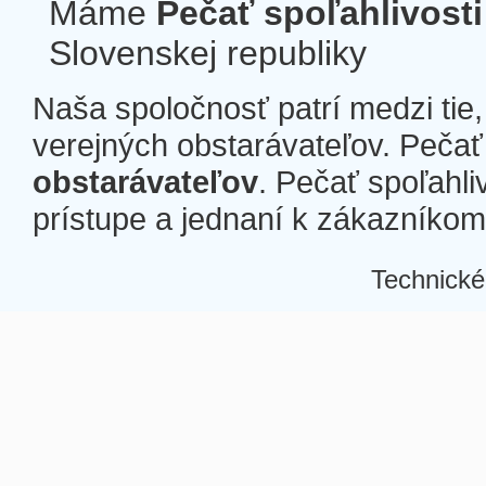
Máme
Pečať spoľahlivosti
Slovenskej republiky
Naša spoločnosť patrí medzi tie
verejných obstarávateľov. Pečať 
obstarávateľov
. Pečať spoľahli
prístupe a jednaní k zákazníkom a
Technické
Â
Â
Â