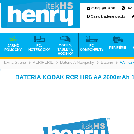
eshop@itsk.sk
+421
Často kladené otázky
MOBILY,
JARNÉ
PC,
PC
PERIFÉRIE
TABLETY,
POMÔCKY
NOTEBOOKY
KOMPONENTY
HODINKY
Hlavná Strana
PERIFÉRIE
Batérie A Nabíjačky
Batérie
AA Tuž
>
>
>
BATERIA KODAK RCR HR6 AA 2600mAh 