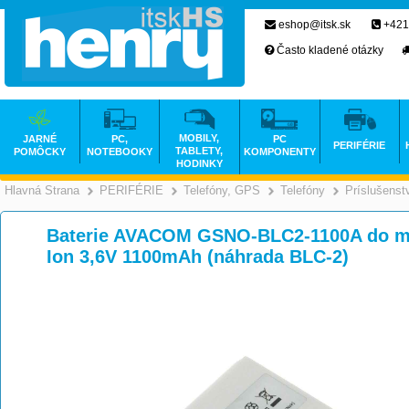
eshop@itsk.sk
+421
Často kladené otázky
MOBILY,
JARNÉ
PC,
PC
PERIFÉRIE
TABLETY,
POMÔCKY
NOTEBOOKY
KOMPONENTY
HODINKY
Hlavná Strana
PERIFÉRIE
Telefóny, GPS
Telefóny
Príslušenst
>
>
>
Baterie AVACOM GSNO-BLC2-1100A do mob
Ion 3,6V 1100mAh (náhrada BLC-2)