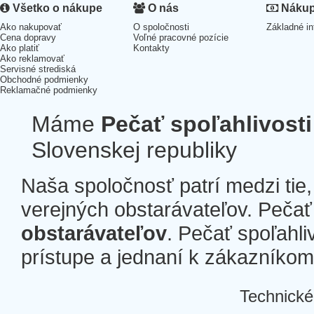
Všetko o nákupe
O nás
Nákup 
Ako nakupovať
O spoločnosti
Základné in
Cena dopravy
Voľné pracovné pozície
Ako platiť
Kontakty
Ako reklamovať
Servisné strediská
Obchodné podmienky
Reklamačné podmienky
Máme
Pečať spoľahlivosti
Slovenskej republiky
Naša spoločnosť patrí medzi tie
verejných obstarávateľov. Pečať 
obstarávateľov
. Pečať spoľahli
prístupe a jednaní k zákazníkom a
Technické
Â