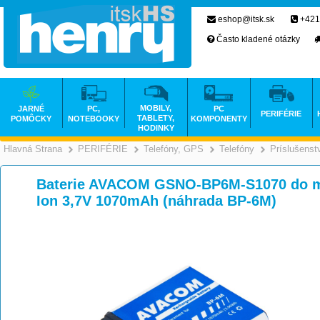
eshop@itsk.sk
+421
Často kladené otázky
MOBILY,
JARNÉ
PC,
PC
PERIFÉRIE
TABLETY,
POMÔCKY
NOTEBOOKY
KOMPONENTY
HODINKY
Hlavná Strana
PERIFÉRIE
Telefóny, GPS
Telefóny
Príslušenst
>
>
>
Baterie AVACOM GSNO-BP6M-S1070 do mob
Ion 3,7V 1070mAh (náhrada BP-6M)