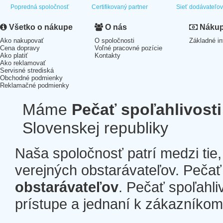
Popredná spoločnosť
Certifikovaný partner
Sieť dodávateľo
Všetko o nákupe
O nás
Nákup 
Ako nakupovať
O spoločnosti
Základné in
Cena dopravy
Voľné pracovné pozície
Ako platiť
Kontakty
Ako reklamovať
Servisné strediská
Obchodné podmienky
Reklamačné podmienky
Máme
Pečať spoľahlivosti
Slovenskej republiky
Naša spoločnosť patrí medzi tie
verejných obstarávateľov. Pečať 
obstarávateľov
. Pečať spoľahli
prístupe a jednaní k zákazníkom a