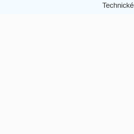
Technické
Â
Â
Â