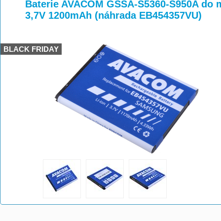
>
>
>
Baterie AVACOM GSSA-S5360-S950A do m
3,7V 1200mAh (náhrada EB454357VU)
BLACK FRIDAY