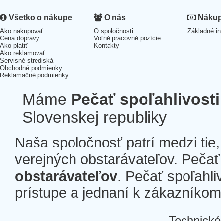
Všetko o nákupe
O nás
Nákup 
Ako nakupovať
O spoločnosti
Základné in
Cena dopravy
Voľné pracovné pozície
Ako platiť
Kontakty
Ako reklamovať
Servisné strediská
Obchodné podmienky
Reklamačné podmienky
Máme
Pečať spoľahlivosti
Slovenskej republiky
Naša spoločnosť patrí medzi tie
verejných obstarávateľov. Pečať 
obstarávateľov
. Pečať spoľahli
prístupe a jednaní k zákazníkom a
Technické