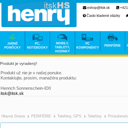
eshop@itsk.sk
+421
Často kladené otázky
MOBILY,
JARNÉ
PC,
PC
PERIFÉRIE
TABLETY,
POMÔCKY
NOTEBOOKY
KOMPONENTY
HODINKY
Produkt je vyradený!
Produkt už nie je v našej ponuke.
Kontaktujte, prosím, manažéra produktu:
Henrich Sonnenschein-ID0
itsk@itsk.sk
Hlavná Strana
PERIFÉRIE
Telefóny, GPS
Telefóny
Príslušenst