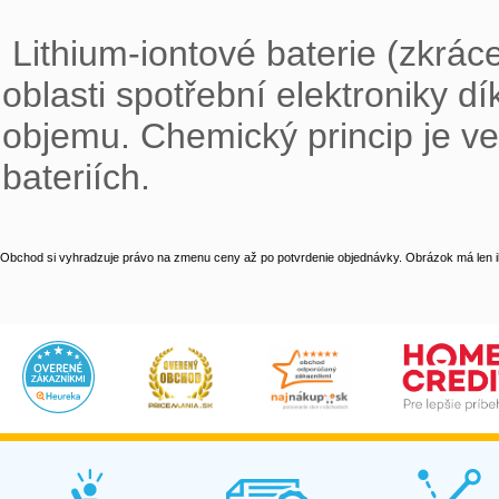
 Lithium-iontové baterie (zkráceně Li-Ion) jsou nejpoužívanější typy baterií v 
oblasti spotřební elektroniky d
objemu. Chemický princip je ve
bateriích.
Obchod si vyhradzuje právo na zmenu ceny až po potvrdenie objednávky. Obrázok má len il