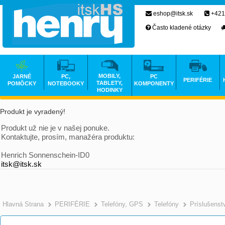
eshop@itsk.sk
+421
Často kladené otázky
MOBILY,
JARNÉ
PC,
PC
PERIFÉRIE
TABLETY,
POMÔCKY
NOTEBOOKY
KOMPONENTY
HODINKY
Produkt je vyradený!
Produkt už nie je v našej ponuke.
Kontaktujte, prosím, manažéra produktu:
Henrich Sonnenschein-ID0
itsk@itsk.sk
Hlavná Strana
PERIFÉRIE
Telefóny, GPS
Telefóny
Príslušenst