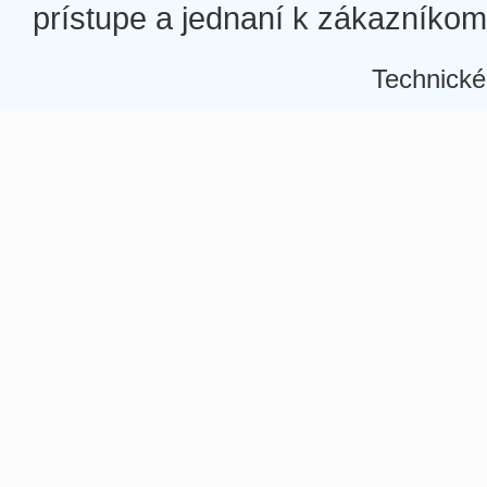
prístupe a jednaní k zákazníkom a
Technické
Â
Â
Â