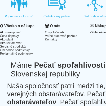
Popredná spoločnosť
Certifikovaný partner
Sieť dodávateľo
Všetko o nákupe
O nás
Nákup 
Ako nakupovať
O spoločnosti
Základné in
Cena dopravy
Voľné pracovné pozície
Ako platiť
Kontakty
Ako reklamovať
Servisné strediská
Obchodné podmienky
Reklamačné podmienky
Máme
Pečať spoľahlivosti
Slovenskej republiky
Naša spoločnosť patrí medzi tie
verejných obstarávateľov. Pečať 
obstarávateľov
. Pečať spoľahli