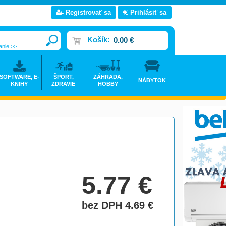
Registrovať sa
Prihlásiť sa
Košík:
0.00 €
anie >>
SOFTWARE, E-
ŠPORT,
ZÁHRADA,
NÁBYTOK
KNIHY
ZDRAVIE
HOBBY
5.77
€
bez DPH 4.69
€