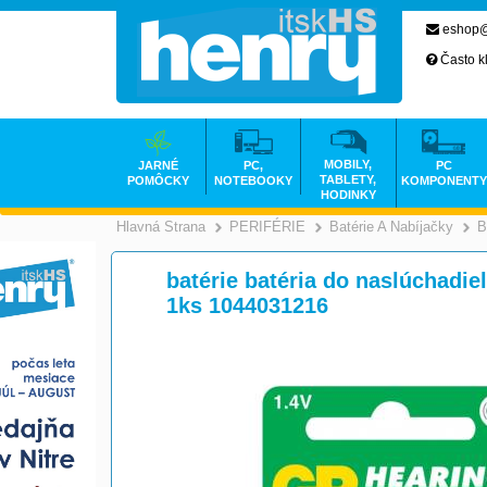
eshop@
Často k
MOBILY,
JARNÉ
PC,
PC
TABLETY,
POMÔCKY
NOTEBOOKY
KOMPONENTY
HODINKY
Hlavná Strana
PERIFÉRIE
Batérie A Nabíjačky
B
>
>
batérie batéria do naslúchadiel
1ks 1044031216