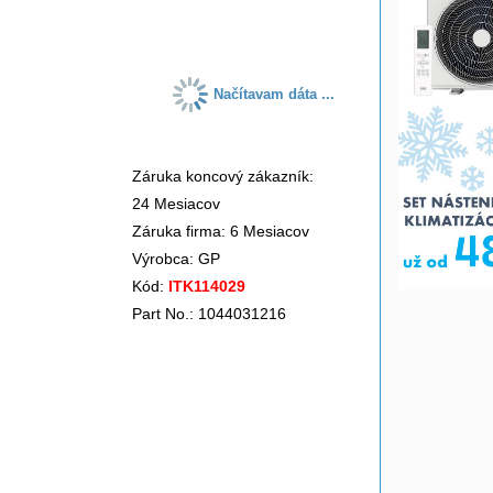
do košíka
Načítavam dáta ...
Záruka koncový zákazník:
24 Mesiacov
Záruka firma: 6 Mesiacov
Výrobca:
GP
Kód:
ITK114029
Part No.: 1044031216