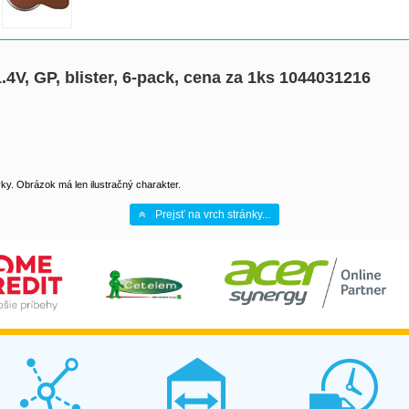
1.4V, GP, blister, 6-pack, cena za 1ks 1044031216
y. Obrázok má len ilustračný charakter.
Prejsť na vrch stránky...