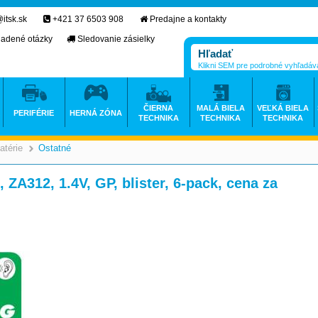
itsk.sk
+421 37 6503 908
Predajne a kontakty
ladené otázky
Sledovanie zásielky
Klikni SEM pre podrobné vyhľadáv
ČIERNA
MALÁ BIELA
VEĽKÁ BIELA
PERIFÉRIE
HERNÁ ZÓNA
TECHNIKA
TECHNIKA
TECHNIKA
atérie
Ostatné
>
>
, ZA312, 1.4V, GP, blister, 6-pack, cena za