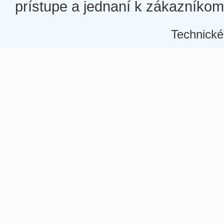
prístupe a jednaní k zákazníkom a
Technické
Â
Â
Â