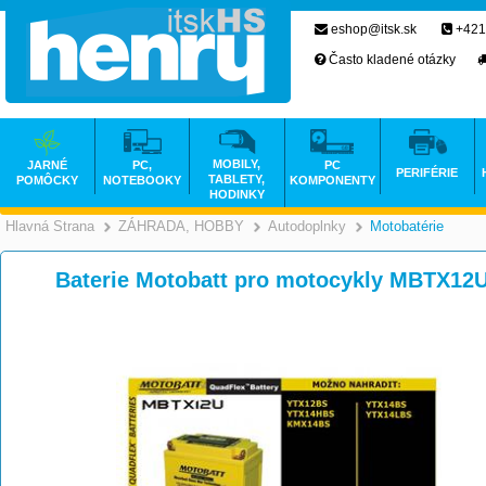
eshop@itsk.sk
+421
Často kladené otázky
MOBILY,
JARNÉ
PC,
PC
PERIFÉRIE
TABLETY,
POMÔCKY
NOTEBOOKY
KOMPONENTY
HODINKY
Hlavná Strana
ZÁHRADA, HOBBY
Autodoplnky
Motobatérie
>
>
Baterie Motobatt pro motocykly MBTX12U 