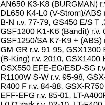
AN650 K3-K8 (BURGMAN) r.v. 
DL650 K4-L0 (V-Strom)/ABS r
B-N r.v. 77-79, GS450 E/S T .
GSF1200 K1-K6 (Bandit) r.v. 0
GSF1250/SA K7-K9 + (ABS) r
GM-GR r.v. 91-95, GSX1300 B
(B-King) r.v. 2010, GSX1400 
GSX550 EFE-EG/ESD-SG r.v. 
R1100W S-W r.v. 95-98, GSX
R400 F r.v. 84-88, GSX-R750
EFF-EFG r.v. 85-01, LT-A400
L0 O zark r.v. 02-10, LT-F400 