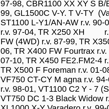
97-98, CBR1100 XX XY S B/Bi
99, GL1500C V-Y. T V-TY (Val
ST1100 L-Y1/AN-AW r.v. 90-0
r.v. 97-04, TR X250 XH r.v.
FW (4WD) r.v. 87-99, TR X350
06, TR X400 FW Fourtrax r.v.
07-10, TR X450 FE2.FM2-4 r.
TR X500 F Foreman r.v. 01-0
VF750 CT-CY M agna r.v. 94-
r.v. 98-01, VT1100 C2 Y - 7 (
VT750 DC 1-3 Black Widow r.v
XL1000 X-Y Varadero r.v. 99-