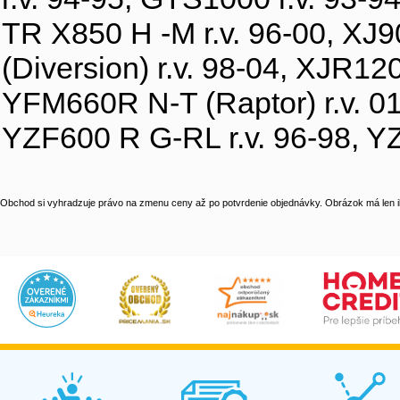
TR X850 H -M r.v. 96-00, XJ9
(Diversion) r.v. 98-04, XJR12
YFM660R N-T (Raptor) r.v. 01
YZF600 R G-RL r.v. 96-98, YZ
Obchod si vyhradzuje právo na zmenu ceny až po potvrdenie objednávky. Obrázok má len il