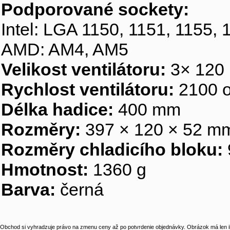
Podporované sockety:
Intel: LGA 1150, 1151, 1155,
AMD: AM4, AM5
Velikost ventilátoru:
3× 120
Rychlost ventilátoru:
2100 o
Délka hadice:
400 mm
Rozměry:
397 × 120 × 52 m
Rozměry chladicího bloku:
Hmotnost:
1360 g
Barva:
černá
Obchod si vyhradzuje právo na zmenu ceny až po potvrdenie objednávky. Obrázok má len il