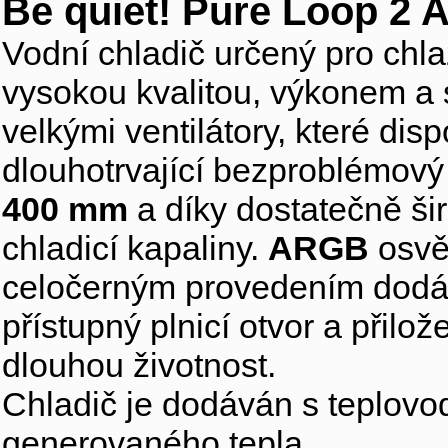
Be quiet! Pure Loop 2
Vodní chladič určený pro chla
vysokou kvalitou, výkonem a 
velkými ventilátory, které disp
dlouhotrvající bezproblémový
400 mm
a díky dostatečně š
chladicí kapaliny.
ARGB
osvět
celočerným provedením dodáv
přístupný plnicí otvor a přilo
dlouhou životnost.
Chladič je dodáván s teplovo
generovaného tepla.