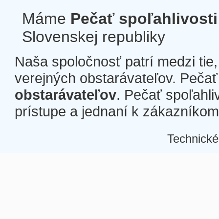
Máme
Pečať spoľahlivosti
Slovenskej republiky
Naša spoločnosť patrí medzi tie
verejných obstarávateľov. Pečať 
obstarávateľov
. Pečať spoľahli
prístupe a jednaní k zákazníkom a
Technické
Â
Â
Â