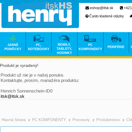
eshop@itsk.sk
+421
Často kladené otázky
MOBILY,
JARNÉ
PC,
PC
PERIFÉRIE
TABLETY,
POMÔCKY
NOTEBOOKY
KOMPONENTY
HODINKY
Produkt je vyradený!
Produkt už nie je v našej ponuke.
Kontaktujte, prosím, manažéra produktu:
Henrich Sonnenschein-ID0
itsk@itsk.sk
Hlavná Strana
PC KOMPONENTY
Procesory
Príslušenstvo
Chl