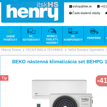
eshop@itsk.sk
+421
Často kladené otázky
MOBILY,
JARNÉ
PC,
PC
PERIFÉRIE
TABLETY,
POMÔCKY
NOTEBOOKY
KOMPONENTY
HODINKY
Hlavná Strana
VEĽKÁ BIELA TECHNIKA
Veľké Domáce Spotrebiče
>
>
BEKO nástenná klimatizácia set BEHPG 1
Tip
-4