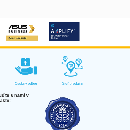
Osobný odber
Sieť predajní
ďte s nami v
akte: