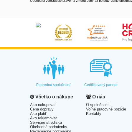
Obchod si vyhradzuje právo na zmenu ceny až po potvrdenie objednávk
Popredná spoločnosť
Certifikovaný partner
Všetko o nákupe
O nás
Ako nakupovať
O spoločnosti
Cena dopravy
Voľné pracovné pozície
Ako platiť
Kontakty
Ako reklamovať
Servisné strediská
Obchodné podmienky
Reklamačné podmienky