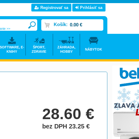
Registrovať sa
Prihlásiť sa
Košík:
0.00 €
anie >>
SOFTWARE, E-
ŠPORT,
ZÁHRADA,
NÁBYTOK
KNIHY
ZDRAVIE
HOBBY
28.60
€
bez DPH 23.25
€