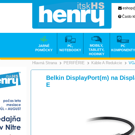
eshop@
Často k
MOBILY,
JARNÉ
PC,
PC
TABLETY,
POMÔCKY
NOTEBOOKY
KOMPONENTY
HODINKY
Hlavná Strana
PERIFÉRIE
Káble A Redukcie
VGA
>
>
Belkin DisplayPort(m) na Disp
E