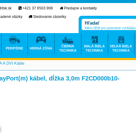
itsk.sk
+421 37 6503 908
Predajne a kontakty
ladené otázky
Sledovanie zásielky
Klikni SEM pre podrobné vyhľadáv
ČIERNA
MALÁ BIELA
VEĽKÁ BIELA
PERIFÉRIE
HERNÁ ZÓNA
TECHNIKA
TECHNIKA
TECHNIKA
 A DVI Káble
>
layPort(m) kábel, dĺžka 3,0m F2CD000b10-