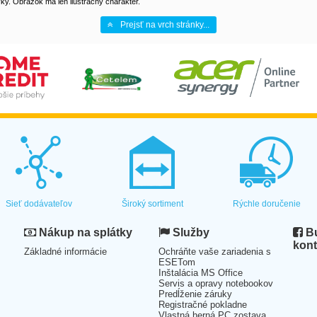
y. Obrázok má len ilustračný charakter.
Prejsť na vrch stránky...
Sieť dodávateľov
Široký sortiment
Rýchle doručenie
Nákup na splátky
Služby
Bu
kont
Základné informácie
Ochráňte vaše zariadenia s
ESETom
Inštalácia MS Office
Servis a opravy notebookov
Predĺženie záruky
Registračné pokladne
Vlastná herná PC zostava