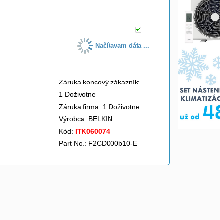
do košíka
Načítavam dáta ...
Záruka koncový zákazník:
1 Doživotne
Záruka firma: 1 Doživotne
Výrobca:
BELKIN
Kód:
ITK060074
Part No.: F2CD000b10-E