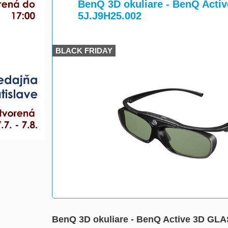
>
>
BenQ 3D okuliare - BenQ Acti
5J.J9H25.002
BLACK FRIDAY
BenQ 3D okuliare - BenQ Active 3D GLA