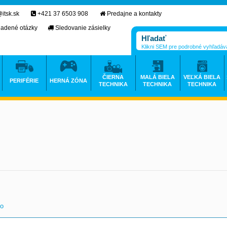
itsk.sk
+421 37 6503 908
Predajne a kontakty
ladené otázky
Sledovanie zásielky
Klikni SEM pre podrobné vyhľadáv
ČIERNA
MALÁ BIELA
VEĽKÁ BIELA
PERIFÉRIE
HERNÁ ZÓNA
TECHNIKA
TECHNIKA
TECHNIKA
vo