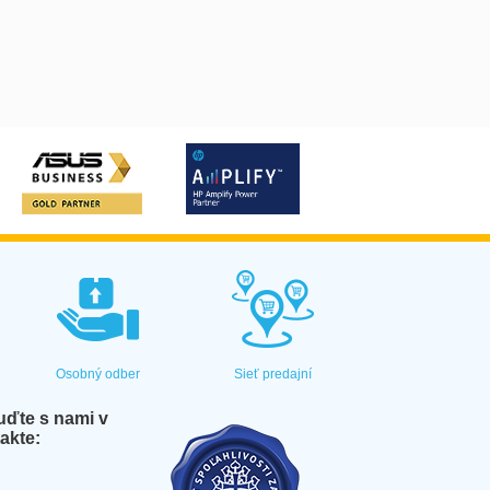
Osobný odber
Sieť predajní
ďte s nami v
akte: