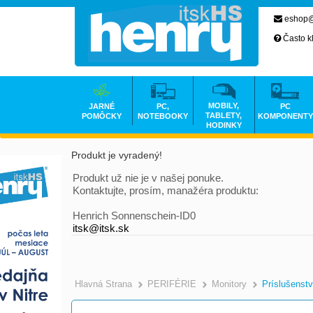
eshop@
Často k
MOBILY,
JARNÉ
PC,
PC
TABLETY,
POMÔCKY
NOTEBOOKY
KOMPONENTY
HODINKY
Produkt je vyradený!
Produkt už nie je v našej ponuke.
Kontaktujte, prosím, manažéra produktu:
Henrich Sonnenschein-ID0
itsk@itsk.sk
Hlavná Strana
PERIFÉRIE
Monitory
Príslušenst