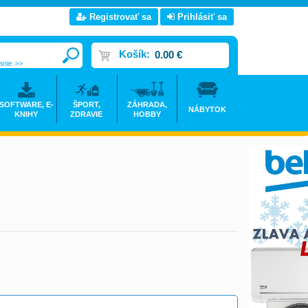
Registrovať sa
Prihlásiť sa
Košík:
0.00 €
anie >>
SOFTWARE, E-
ŠPORT,
ZÁHRADA,
NÁBYTOK
KNIHY
ZDRAVIE
HOBBY