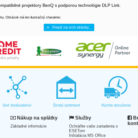
ompatibilné projektory BenQ s podporou technológie DLP Link.
y. Obrázok má len ilustračný charakter.
Prejsť na vrch stránky...
Sieť dodávateľov
Široký sortiment
Rýchle doručenie
Nákup na splátky
Služby
Bu
kont
Základné informácie
Ochráňte vaše zariadenia s
ESETom
Inštalácia MS Office