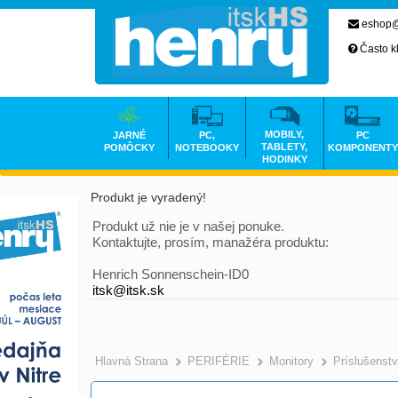
eshop@
Často k
MOBILY,
JARNÉ
PC,
PC
TABLETY,
POMÔCKY
NOTEBOOKY
KOMPONENTY
HODINKY
Produkt je vyradený!
Produkt už nie je v našej ponuke.
Kontaktujte, prosím, manažéra produktu:
Henrich Sonnenschein-ID0
itsk@itsk.sk
Hlavná Strana
PERIFÉRIE
Monitory
Príslušenst