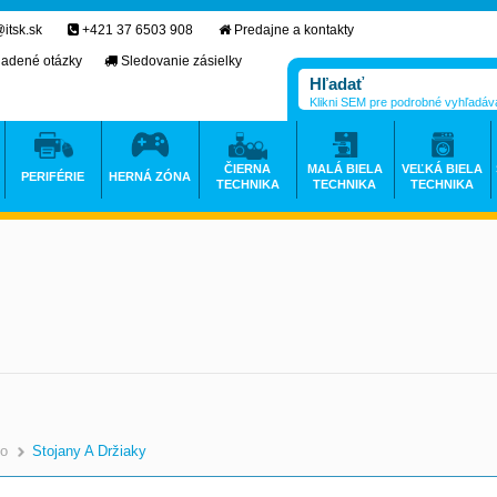
itsk.sk
+421 37 6503 908
Predajne a kontakty
ladené otázky
Sledovanie zásielky
Klikni SEM pre podrobné vyhľadáv
ČIERNA
MALÁ BIELA
VEĽKÁ BIELA
PERIFÉRIE
HERNÁ ZÓNA
TECHNIKA
TECHNIKA
TECHNIKA
vo
Stojany A Držiaky