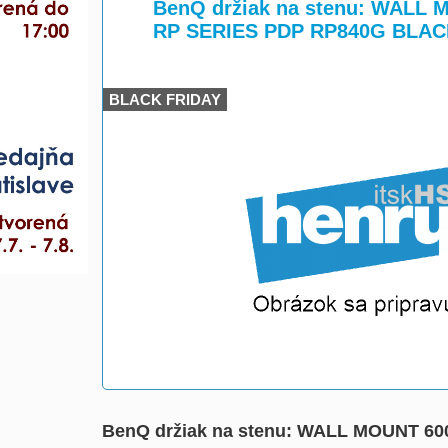
>
>
BenQ držiak na stenu: WALL
RP SERIES PDP RP840G BLACK
BLACK FRIDAY
BenQ držiak na stenu: WALL MOUNT 6