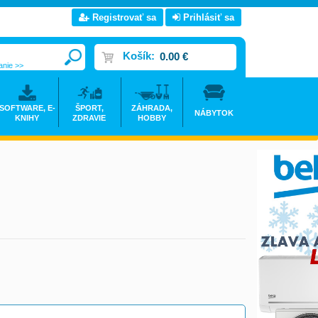
Registrovať sa
Prihlásiť sa
Košík:
0.00 €
anie >>
SOFTWARE, E-
ŠPORT,
ZÁHRADA,
NÁBYTOK
KNIHY
ZDRAVIE
HOBBY