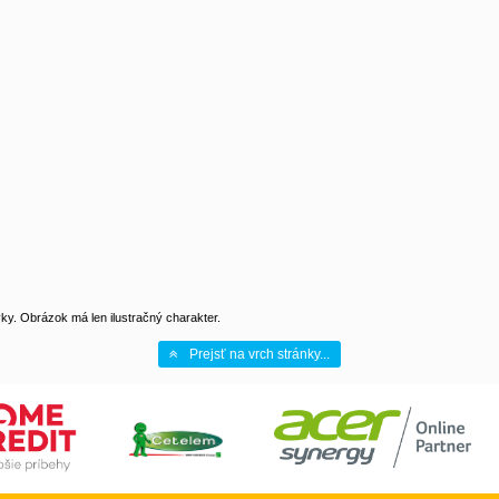
y. Obrázok má len ilustračný charakter.
Prejsť na vrch stránky...