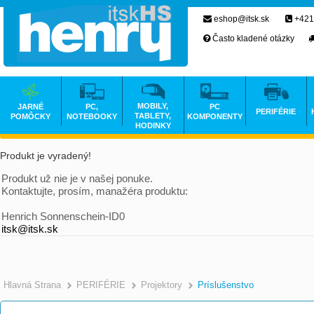
eshop@itsk.sk
+421
Často kladené otázky
MOBILY,
JARNÉ
PC,
PC
PERIFÉRIE
TABLETY,
POMÔCKY
NOTEBOOKY
KOMPONENTY
HODINKY
Produkt je vyradený!
Produkt už nie je v našej ponuke.
Kontaktujte, prosím, manažéra produktu:
Henrich Sonnenschein-ID0
itsk@itsk.sk
Hlavná Strana
PERIFÉRIE
Projektory
Príslušenstvo