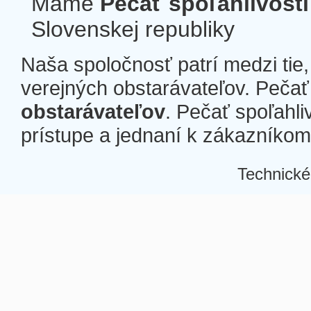
Máme
Pečať spoľahlivosti
Slovenskej republiky
Naša spoločnosť patrí medzi tie
verejných obstarávateľov. Pečať 
obstarávateľov
. Pečať spoľahli
prístupe a jednaní k zákazníkom a
Technické
Â
Â
Â