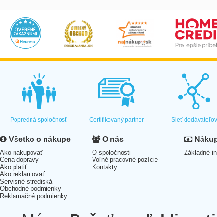
Popredná spoločnosť
Certifikovaný partner
Sieť dodávateľo
Všetko o nákupe
O nás
Nákup 
Ako nakupovať
O spoločnosti
Základné in
Cena dopravy
Voľné pracovné pozície
Ako platiť
Kontakty
Ako reklamovať
Servisné strediská
Obchodné podmienky
Reklamačné podmienky