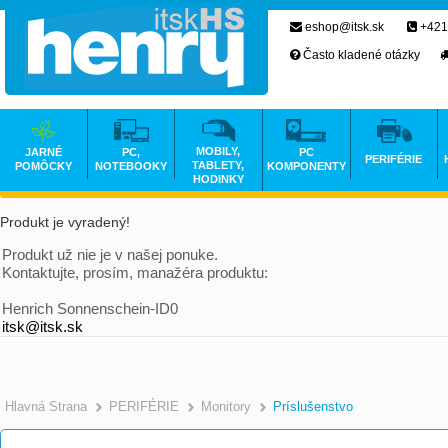
eshop@itsk.sk
+421
Často kladené otázky
MOBILY,
JARNÉ
PC,
PC
PERIFÉRIE
TABLETY,
POMÔCKY
NOTEBOOKY
KOMPONENTY
HODINKY
Produkt je vyradený!
Produkt už nie je v našej ponuke.
Kontaktujte, prosím, manažéra produktu:
Henrich Sonnenschein-ID0
itsk@itsk.sk
Hlavná Strana
PERIFÉRIE
Monitory
Príslušenstvo