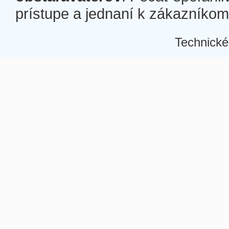
prístupe a jednaní k zákazníkom a
Technické
Â
Â
Â