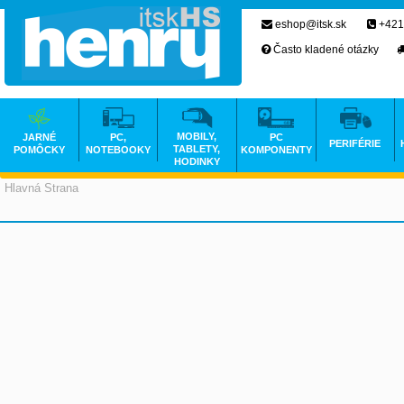
eshop@itsk.sk
+421
Často kladené otázky
MOBILY,
JARNÉ
PC,
PC
PERIFÉRIE
TABLETY,
POMÔCKY
NOTEBOOKY
KOMPONENTY
HODINKY
Hlavná Strana