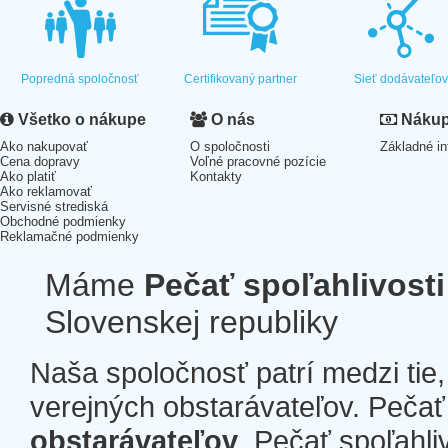
Popredná spoločnosť
Certifikovaný partner
Sieť dodávateľo
Všetko o nákupe
O nás
Nákup 
Ako nakupovať
O spoločnosti
Základné in
Cena dopravy
Voľné pracovné pozície
Ako platiť
Kontakty
Ako reklamovať
Servisné strediská
Obchodné podmienky
Reklamačné podmienky
Máme
Pečať spoľahlivosti
Slovenskej republiky
Naša spoločnosť patrí medzi tie
verejných obstarávateľov. Pečať 
obstarávateľov
. Pečať spoľahli