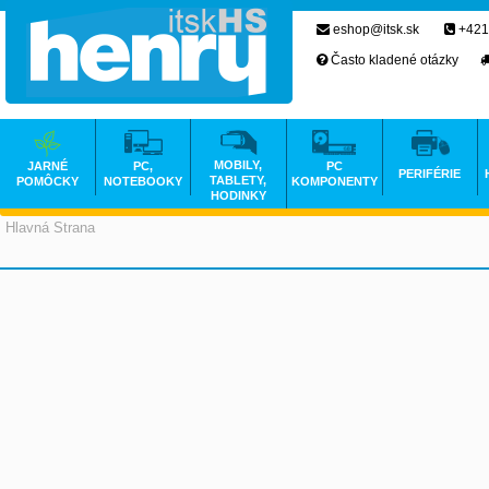
eshop@itsk.sk
+421
Často kladené otázky
MOBILY,
JARNÉ
PC,
PC
PERIFÉRIE
TABLETY,
POMÔCKY
NOTEBOOKY
KOMPONENTY
HODINKY
Hlavná Strana