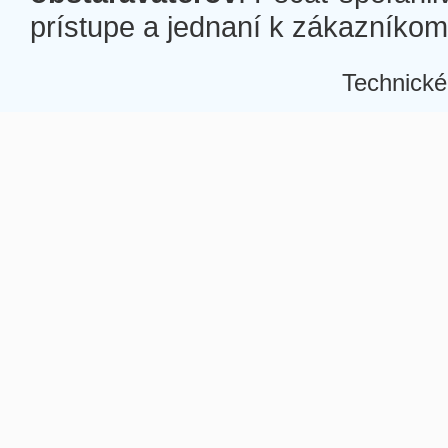
prístupe a jednaní k zákazníkom a
Technické
Â
Â
Â