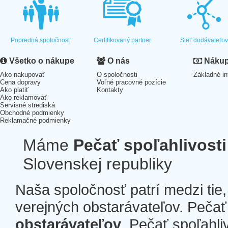
Popredná spoločnosť
Certifikovaný partner
Sieť dodávateľo
Všetko o nákupe
O nás
Nákup 
Ako nakupovať
O spoločnosti
Základné in
Cena dopravy
Voľné pracovné pozície
Ako platiť
Kontakty
Ako reklamovať
Servisné strediská
Obchodné podmienky
Reklamačné podmienky
Máme
Pečať spoľahlivosti
Slovenskej republiky
Naša spoločnosť patrí medzi tie
verejných obstarávateľov. Pečať 
obstarávateľov
. Pečať spoľahli