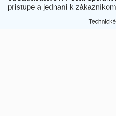
prístupe a jednaní k zákazníkom a
Technické
Â
Â
Â