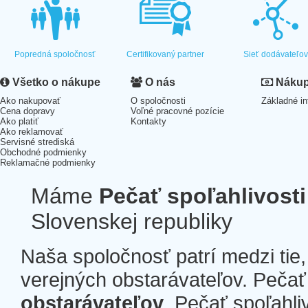
Popredná spoločnosť
Certifikovaný partner
Sieť dodávateľo
Všetko o nákupe
O nás
Nákup 
Ako nakupovať
O spoločnosti
Základné in
Cena dopravy
Voľné pracovné pozície
Ako platiť
Kontakty
Ako reklamovať
Servisné strediská
Obchodné podmienky
Reklamačné podmienky
Máme
Pečať spoľahlivosti
Slovenskej republiky
Naša spoločnosť patrí medzi tie
verejných obstarávateľov. Pečať 
obstarávateľov
. Pečať spoľahli