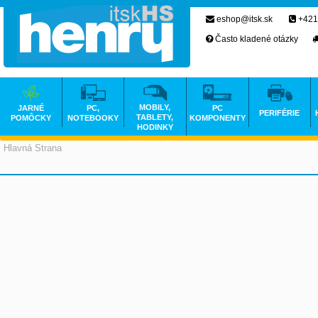
eshop@itsk.sk
+421
Často kladené otázky
MOBILY,
JARNÉ
PC,
PC
PERIFÉRIE
TABLETY,
POMÔCKY
NOTEBOOKY
KOMPONENTY
HODINKY
Hlavná Strana