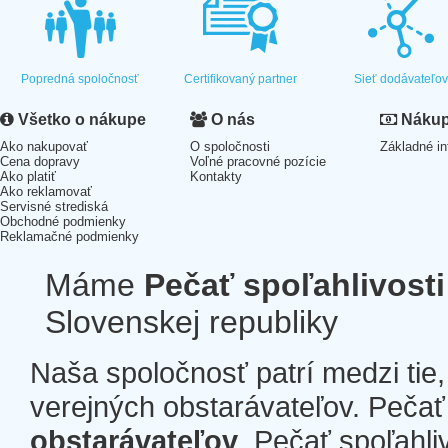
Popredná spoločnosť
Certifikovaný partner
Sieť dodávateľo
Všetko o nákupe
O nás
Nákup 
Ako nakupovať
O spoločnosti
Základné in
Cena dopravy
Voľné pracovné pozície
Ako platiť
Kontakty
Ako reklamovať
Servisné strediská
Obchodné podmienky
Reklamačné podmienky
Máme
Pečať spoľahlivosti
Slovenskej republiky
Naša spoločnosť patrí medzi tie
verejných obstarávateľov. Pečať 
obstarávateľov
. Pečať spoľahli