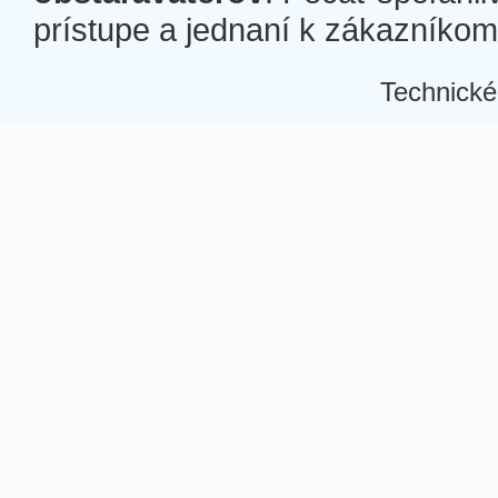
prístupe a jednaní k zákazníkom a
Technické
Â
Â
Â