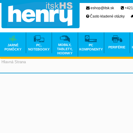
eshop@itsk.sk
+421
Často kladené otázky
MOBILY,
JARNÉ
PC,
PC
PERIFÉRIE
TABLETY,
POMÔCKY
NOTEBOOKY
KOMPONENTY
HODINKY
Hlavná Strana