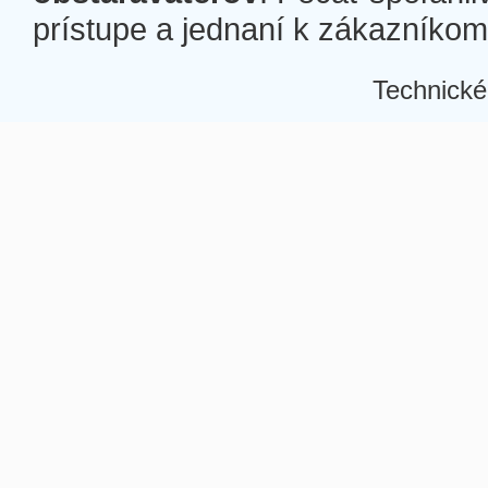
prístupe a jednaní k zákazníkom a
Technické
Â
Â
Â