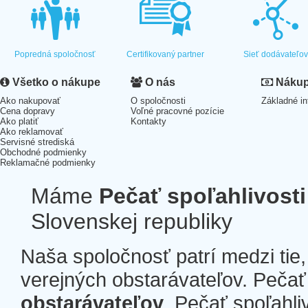
Popredná spoločnosť
Certifikovaný partner
Sieť dodávateľo
Všetko o nákupe
O nás
Nákup 
Ako nakupovať
O spoločnosti
Základné in
Cena dopravy
Voľné pracovné pozície
Ako platiť
Kontakty
Ako reklamovať
Servisné strediská
Obchodné podmienky
Reklamačné podmienky
Máme
Pečať spoľahlivosti
Slovenskej republiky
Naša spoločnosť patrí medzi tie
verejných obstarávateľov. Pečať 
obstarávateľov
. Pečať spoľahli