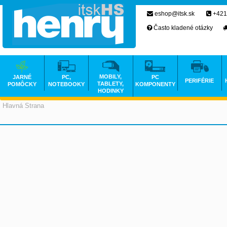
eshop@itsk.sk
+421
Často kladené otázky
MOBILY,
JARNÉ
PC,
PC
PERIFÉRIE
TABLETY,
POMÔCKY
NOTEBOOKY
KOMPONENTY
HODINKY
Hlavná Strana