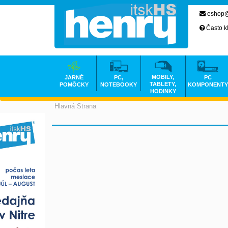
eshop@
Často k
MOBILY,
JARNÉ
PC,
PC
TABLETY,
POMÔCKY
NOTEBOOKY
KOMPONENTY
HODINKY
Hlavná Strana