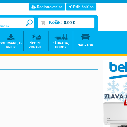
Registrovať sa
Prihlásiť sa
Košík:
0.00 €
anie >>
SOFTWARE, E-
ŠPORT,
ZÁHRADA,
NÁBYTOK
KNIHY
ZDRAVIE
HOBBY