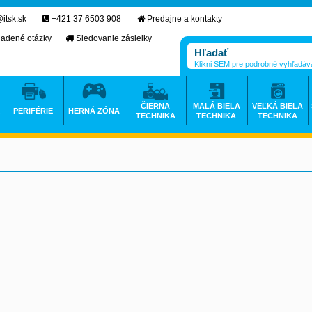
itsk.sk
+421 37 6503 908
Predajne a kontakty
ladené otázky
Sledovanie zásielky
Klikni SEM pre podrobné vyhľadáv
ČIERNA
MALÁ BIELA
VEĽKÁ BIELA
PERIFÉRIE
HERNÁ ZÓNA
TECHNIKA
TECHNIKA
TECHNIKA