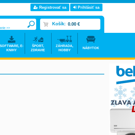
Registrovať sa
Prihlásiť sa
Košík:
0.00 €
anie >>
SOFTWARE, E-
ŠPORT,
ZÁHRADA,
NÁBYTOK
KNIHY
ZDRAVIE
HOBBY