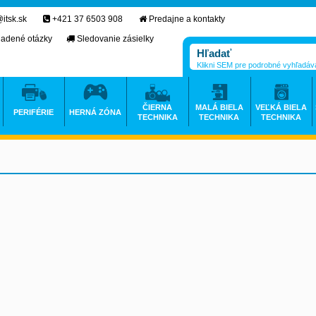
itsk.sk
+421 37 6503 908
Predajne a kontakty
ladené otázky
Sledovanie zásielky
Klikni SEM pre podrobné vyhľadáv
ČIERNA
MALÁ BIELA
VEĽKÁ BIELA
PERIFÉRIE
HERNÁ ZÓNA
TECHNIKA
TECHNIKA
TECHNIKA