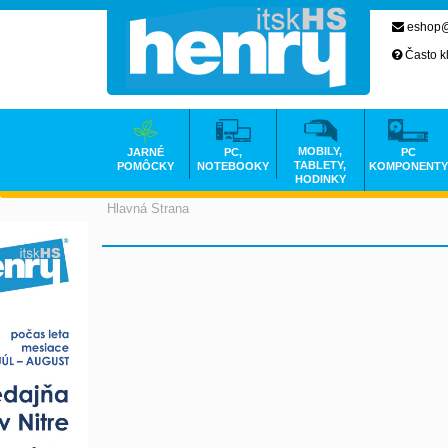
eshop@
Často k
MOBILY,
JARNÉ
PC,
PC
TABLETY,
POMÔCKY
NOTEBOOKY
KOMPONENTY
HODINKY
Hlavná Strana