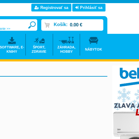
Registrovať sa
Prihlásiť sa
Košík:
0.00 €
anie >>
SOFTWARE, E-
ŠPORT,
ZÁHRADA,
NÁBYTOK
KNIHY
ZDRAVIE
HOBBY