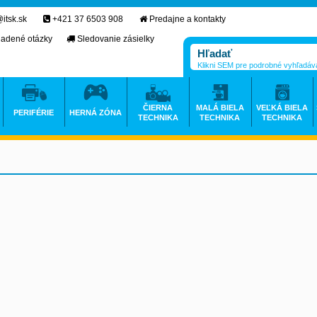
itsk.sk
+421 37 6503 908
Predajne a kontakty
ladené otázky
Sledovanie zásielky
Klikni SEM pre podrobné vyhľadáv
ČIERNA
MALÁ BIELA
VEĽKÁ BIELA
PERIFÉRIE
HERNÁ ZÓNA
TECHNIKA
TECHNIKA
TECHNIKA