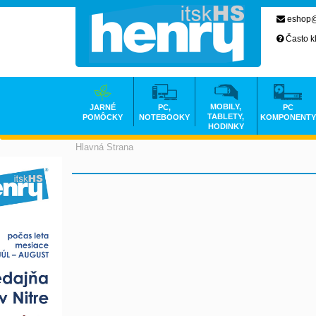
eshop@
Často k
MOBILY,
JARNÉ
PC,
PC
TABLETY,
POMÔCKY
NOTEBOOKY
KOMPONENTY
HODINKY
Hlavná Strana